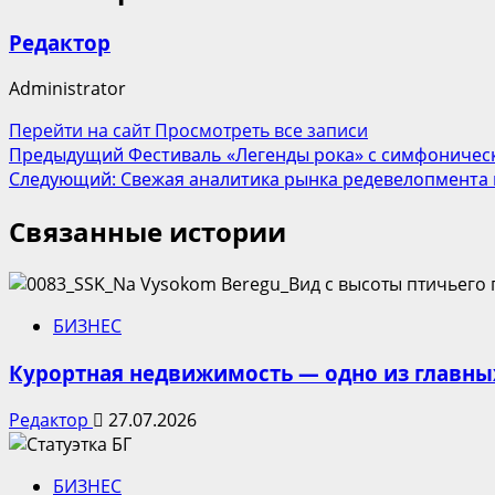
Редактор
Administrator
Перейти на сайт
Просмотреть все записи
Навигация
Предыдущий
Фестиваль «Легенды рока» с симфоническ
Следующий:
Свежая аналитика рынка редевелопмента и
записи
Связанные истории
БИЗНЕС
Курортная недвижимость — одно из главны
Редактор
27.07.2026
БИЗНЕС