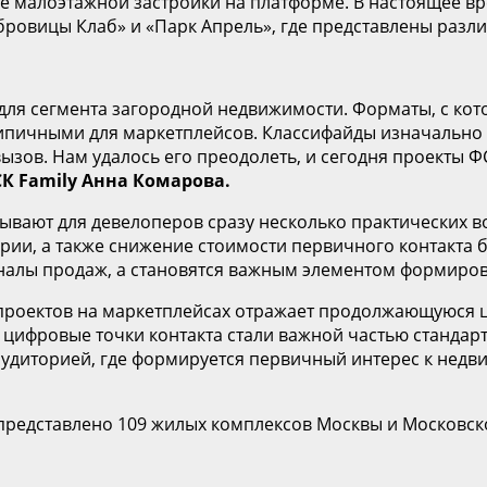
 малоэтажной застройки на платформе. В настоящее вре
убровицы Клаб» и «Парк Апрель», где представлены раз
ля сегмента загородной недвижимости. Форматы, с ко
типичными для маркетплейсов. Классифайды изначально
ызов. Нам удалось его преодолеть, и сегодня проекты Ф
К Family Анна Комарова.
ывают для девелоперов сразу несколько практических в
ории, а также снижение стоимости первичного контакт
алы продаж, а становятся важным элементом формиров
 проектов на маркетплейсах отражает продолжающуюся
 а цифровые точки контакта стали важной частью стандар
аудиторией, где формируется первичный интерес к недв
s представлено 109 жилых комплексов Москвы и Московск