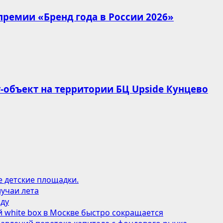
премии «Бренд года в России 2026»
-объект на территории БЦ Upside Кунцево
е детские площадки.
учаи лета
оду
 white box в Москве быстро сокращается