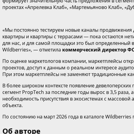
формирует значительную часть предложения в сегменте
проектах «Апрелевка Клаб», «Мартемьяново Клаб», «Д
«Мы постоянно тестируем новые каналы продвижения д
квартиры и квартиры с террасами — пока остаются не
для нас, и для самой площадки это был определенный в
Wildberries», — отметила
коммерческий директор ФС
По оценке маркетологов компании, маркетплейсы откр
проектов, доступ к данным о реальном интересе аудит
При этом маркетплейсы не заменяют традиционные кан
В более широком контексте появление девелоперских
сегмент PropTech за последние годы вырос в 3,5 раза,
необходимость присутствия в экосистемах с массовой 
объекта.
По состоянию на март 2026 года в каталоге Wildberrie
Об авторе