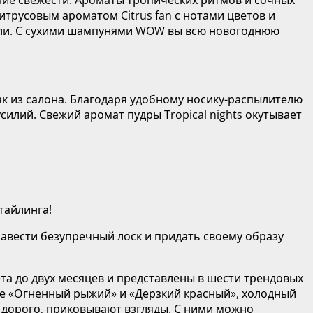
итрусовым ароматом Citrus fan с нотами цветов и
нили. С сухими шампунями WOW вы всю новогоднюю
 из салона. Благодаря удобному носику-распылителю
силий. Свежий аромат пудры Tropical nights окутывает
тайлинга!
навести безупречный лоск и придать своему образу
та до двух месяцев и представлены в шести трендовых
ые «Огненный рыжий» и «Дерзкий красный», холодный
 дорого, приковывают взгляды. С ними можно