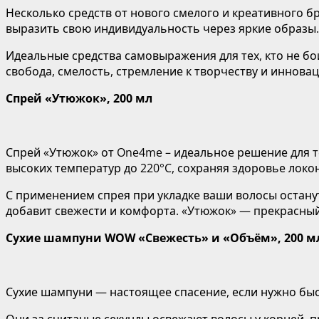
Несколько средств от нового смелого и креативного 
выразить свою индивидуальность через яркие образы.
Идеальные средства самовыражения для тех, кто не бо
свобода, смелость, стремление к творчеству и иннова
Спрей «Утюжок», 200 мл
Спрей «Утюжок» от One4me – идеальное решение для т
высоких температур до 220°C, сохраняя здоровье локо
С применением спрея при укладке ваши волосы останут
добавит свежести и комфорта. «Утюжок» — прекрасный
Сухие шампуни WOW «Свежесть» и «Объём», 200 м
Сухие шампуни — настоящее спасение, если нужно быс
Они за считаные секунды освежают волосы у корней,