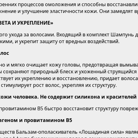
тренних процессов омоложения и способны восстанавли
нение и улучшение эластичности кожи. Они замедлят вр
ЕТА И УКРЕПЛЕНИЕ»
ого ухода за волосами. Входящий в комплект Шампунь 
дкими, и укрепит защиту от вредных воздействий.
лос
о и мягко очищает кожу головы, предотвращая вымыва
ы сохраняют природный блеск и ухоженный струящийся 
твует их укреплению и восстановлению, придает волос
тимулирует рост волос, укрепляя их структуру.
ожи человека.
Не содержит силикона и красителей 
провитамином В5 быстро восстановит структуру повреж
агеном и провитамином В5
ществ Бальзам-ополаскиватель «Лошадиная сила» явля