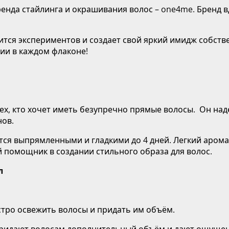
бренда стайлинга и окрашивания волос – one4me. Бренд
ится экспериментов и создает свой яркий имидж собств
ции в каждом флаконе!
ех, кто хочет иметь безупречно прямые волосы. Он на
нов.
ся выпрямленными и гладкими до 4 дней. Легкий аромат 
 помощник в создании стильного образа для волос.
л
тро освежить волосы и придать им объём.
 придают волосам дополнительный объём и дают ощущен