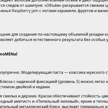
тся следов от шампуня. «Объём» раскрывается свежим ц
ченья Raspberry jam с нотами карамели, фруктов и ва
ик для создания по-настоящему объемной укладки как
оляет добиться естественного результата без особых у
enoMENal
езупречно. Моделирующая паста — классика мужского с
 блеска с надежной фиксацией (уровень 5) можно легко 
костюмом-двойкой и кедами.
я смелых и дерзких. Краски обеспечивают стойкость цве
родный аметист» и «Пепельный лиловый», яркие и тепл
ательный металлический блеск, выглядят премиально и