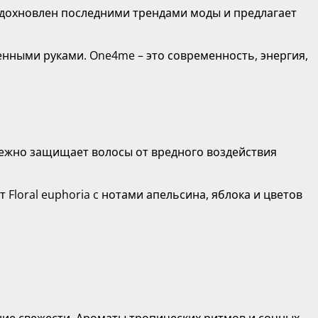
 вдохновлен последними трендами моды и предлагает
енными руками. One4me – это современность, энергия,
дежно защищает волосы от вредного воздействия
Floral euphoria c нотами апельсина, яблока и цветов
ие свежести. Ароматы тропических ритмов и сочных