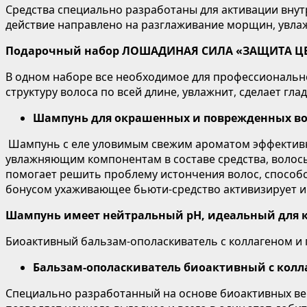
Средства специально разработаны для активации вну
действие направлено на разглаживание морщин, увлаж
Подарочный набор ЛОШАДИНАЯ СИЛА «ЗАЩИТА ЦВ
В одном наборе все необходимое для профессиональн
структуру волоса по всей длине, увлажнит, сделает гла
Шампунь для окрашенных и поврежденных во
Шампунь с еле уловимым свежим ароматом эффективн
увлажняющим компонентам в составе средства, волос
помогает решить проблему истончения волос, способс
бонусом ухаживающее бьюти-средство активизирует и с
Шампунь имеет нейтральный pH, идеальный для к
Биоактивный бальзам-ополаскиватель с коллагеном и 
Бальзам-ополаскиватель биоактивный с колл
Специально разработанный на основе биоактивных ве