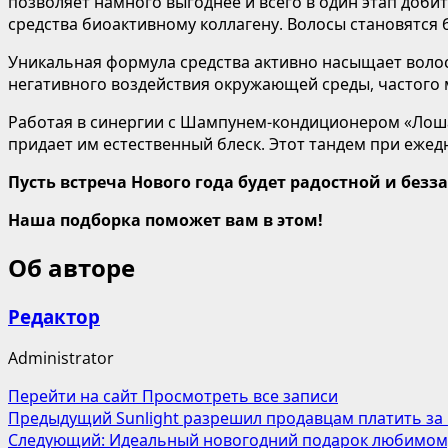
позволяет намного выгоднее и всего в один этап доби
средства биоактивному коллагену. Волосы становятся
Уникальная формула средства активно насыщает волос
негативного воздействия окружающей среды, частого 
Работая в синергии с Шампунем-кондиционером «Лошад
придает им естественный блеск. Этот тандем при еже
Пусть встреча Нового года будет радостной и безз
Наша подборка поможет вам в этом!
Об авторе
Редактор
Administrator
Перейти на сайт
Просмотреть все записи
Навигация
Предыдущий
Sunlight разрешил продавцам платить за
Следующий:
Идеальный новогодний подарок любимому 