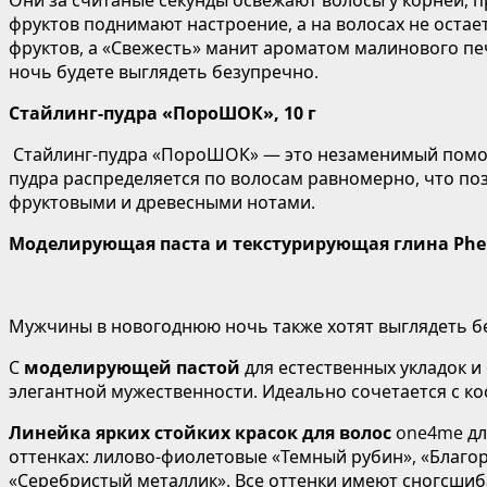
фруктов поднимают настроение, а на волосах не остае
фруктов, а «Свежесть» манит ароматом малинового пе
ночь будете выглядеть безупречно.
Стайлинг-пудра «ПороШОК», 10 г
Стайлинг-пудра «ПороШОК» — это незаменимый помощн
пудра распределяется по волосам равномерно, что позв
фруктовыми и древесными нотами.
Моделирующая паста и текстурирующая глина Ph
Мужчины в новогоднюю ночь также хотят выглядеть б
С
моделирующей пастой
для естественных укладок и
элегантной мужественности. Идеально сочетается с 
Линейка ярких стойких красок для волос
one4me дл
оттенках: лилово-фиолетовые «Темный рубин», «Благо
«Серебристый металлик». Все оттенки имеют сногсшиб