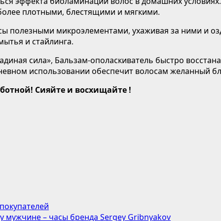
ться эффекта биоламинации волос в домашних условиях.
 более плотными, блестящими и мягкими.
ы полезными микроэлементами, ухаживая за ними и озд
мытья и стайлинга.
иная сила», Бальзам-ополаскиватель быстро восстанавл
дневном использовании обеспечит волосам желанный бл
аботной! Сияйте и восхищайте !
 покупателей
мужчине – часы бренда Sergey Gribnyakov