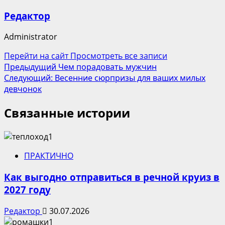
Редактор
Administrator
Перейти на сайт
Просмотреть все записи
Навигация
Предыдущий
Чем порадовать мужчин
Следующий:
Весенние сюрпризы для ваших милых
записи
девчонок
Связанные истории
ПРАКТИЧНО
Как выгодно отправиться в речной круиз в
2027 году
Редактор
30.07.2026