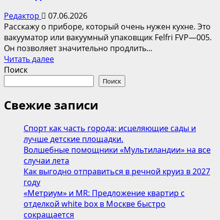
Редактор
07.06.2026
Расскажу о приборе, который очень нужен кухне. Это
вакууматор или вакуумный упаковщик Felfri FVP—005.
Он позволяет значительно продлить...
Прочитать
Читать далее
больше
Поиск
о
Поиск
Как
дольше
Свежие записи
сохранить
свежесть
Спорт как часть города: исцеляющие сады и
продуктов
лучше детские площадки.
в
Волшебные помощники «Мультиландии» на все
холодильнике
случаи лета
Как выгодно отправиться в речной круиз в 2027
году
«Метриум» и MR: Предложение квартир с
отделкой white box в Москве быстро
сокращается