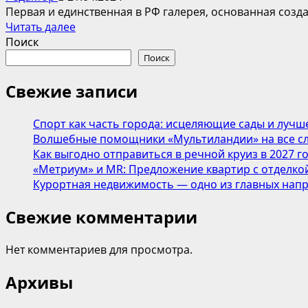
Первая и единственная в РФ галерея, основанная созда
Прочитать
Читать далее
больше
Поиск
о
Поиск
Творческое
сообщество
Свежие записи
и
цифровая
Спорт как часть города: исцеляющие сады и лучш
галерея
Волшебные помощники «Мультиландии» на все сл
LIV
Как выгодно отправиться в речной круиз в 2027 г
Art
«Метриум» и MR: Предложение квартир с отделкой
на
Курортная недвижимость — одно из главных напр
АРТ
МОСКВА
Свежие комментарии
2024
с
Нет комментариев для просмотра.
концепцией
«Рупор
Архивы
времени»