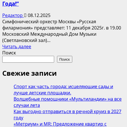
Года!”
Редактор
08.12.2025
Симфонический оркестр Москвы «Русская
филармония» представляет: 11 декабря 2025г. в 19.00
Московский Международный Дом Музыки
(Светлановский зал)...
Прочитать
Читать далее
больше
Поиск
о
Поиск
“
Золотые
Свежие записи
хиты
ABBA.
Спорт как часть города: исцеляющие сады и
Счастливого
лучше детские площадки.
Нового
Волшебные помощники «Мультиландии» на все
Года!”
случаи лета
Как выгодно отправиться в речной круиз в 2027
году
«Метриум» и MR: Предложение квартир с