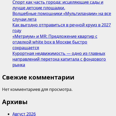
Спорт как часть города: исцеляющие сады и
материалах
лучше детские площадки.
Волшебные помощники «Мультиландии» на все
случаи лета
Как выгодно отправиться в речной круиз в 2027
году
«Метриум» и MR: Предложение квартир с
отделкой white box в Москве быстро
сокращается
Курортная недвижимость — одно из главных
направлений перетока капитала с фондового
рынка
Свежие комментарии
Нет комментариев для просмотра.
Архивы
Август 2026