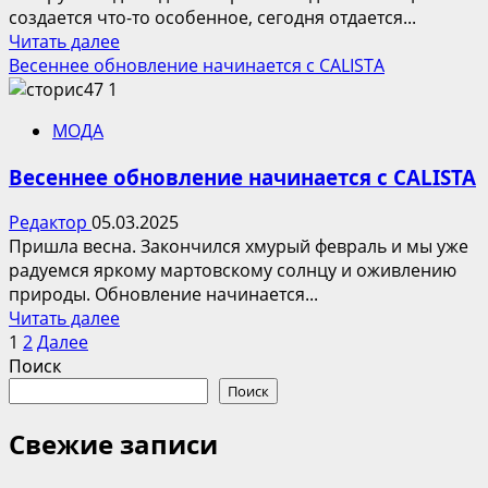
уже
создается что-то особенное, сегодня отдается...
в
Прочитать
Читать далее
эти
больше
Весеннее обновление начинается с CALISTA
выходные
о
«Признание
МОДА
в
любви»
Весеннее обновление начинается с CALISTA
от
Charuel
Редактор
05.03.2025
Пришла весна. Закончился хмурый февраль и мы уже
радуемся яркому мартовскому солнцу и оживлению
природы. Обновление начинается...
Прочитать
Читать далее
Пагинация
больше
1
2
Далее
о
Поиск
записей
Весеннее
Поиск
обновление
начинается
Свежие записи
с
CALISTA