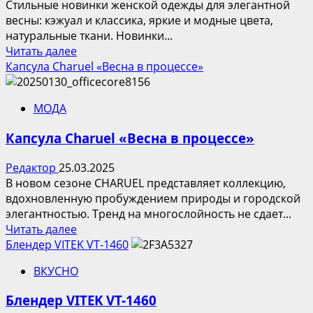
Стильные новинки женской одежды для элегантной
весны: кэжуал и классика, яркие и модные цвета,
натуральные ткани. Новинки...
Прочитать
Читать далее
больше
Капсула Charuel «Весна в процессе»
о
Calista
МОДА
—
элегантная
Капсула Charuel «Весна в процессе»
весна
Редактор
25.03.2025
В новом сезоне CHARUEL представляет коллекцию,
вдохновленную пробуждением природы и городской
элегантностью. Тренд на многослойность не сдает...
Прочитать
Читать далее
больше
Блендер VITEK VT-1460
о
ВКУСНО
Капсула
Charuel
Блендер VITEK VT-1460
«Весна