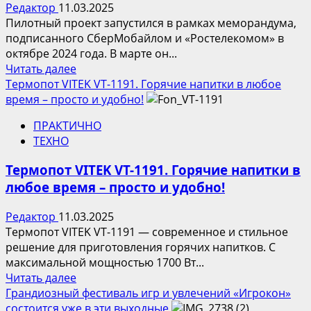
Редактор
11.03.2025
безупречная
Пилотный проект запустился в рамках меморандума,
функциональность
подписанного СберМобайлом и «Ростелекомом» в
октябре 2024 года. В марте он...
Прочитать
Читать далее
больше
Термопот VITEK VT-1191. Горячие напитки в любое
о
время – просто и удобно!
СберМобайл
ПРАКТИЧНО
—
ТЕХНО
услуги
домашнего
Термопот VITEK VT-1191. Горячие напитки в
интернета
любое время – просто и удобно!
на
базе
Редактор
11.03.2025
«Ростелекома»
Термопот VITEK VT-1191 — современное и стильное
решение для приготовления горячих напитков. С
максимальной мощностью 1700 Вт...
Прочитать
Читать далее
больше
Грандиозный фестиваль игр и увлечений «Игрокон»
о
состоится уже в эти выходные