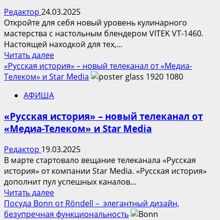
в
Редактор
24.03.2025
процессе»
Откройте для себя новый уровень кулинарного
мастерства с настольным блендером VITEK VT-1460.
Настоящей находкой для тех,...
Прочитать
Читать далее
больше
«Русская история» – новый телеканал от «Медиа-
о
Телеком» и Star Media
Блендер
АФИША
VITEK
VT-
«Русская история» – новый телеканал от
1460
«Медиа-Телеком» и Star Media
Редактор
19.03.2025
В мaрте стартовало вещание телеканала «Русская
история» от компании Star Media. «Русская история»
дополнит пул успешных каналов...
Прочитать
Читать далее
больше
Посуда Bonn от Röndell – элегантный дизайн,
о
безупречная функциональность