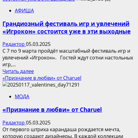
Термопот
АФИША
VITEK
VT-
Грандиозный фестиваль игр и увлечений
1191.
«Игрокон» состоится уже в эти выходные
Горячие
напитки
Редактор
05.03.2025
в
С 7 по 9 марта пройдёт масштабный фестиваль игр и
любое
увлечений «Игрокон». Гостей ждут сотни настольных
время
игр,...
–
Прочитать
Читать далее
просто
больше
«Признание в любви» от Charuel
и
о
удобно!
Грандиозный
МОДА
фестиваль
игр
«Признание в любви» от Charuel
и
увлечений
Редактор
05.03.2025
«Игрокон»
От первого штриха карандаша рождается мечта,
состоится
которую создают дизайнеры. В каждой коллекции