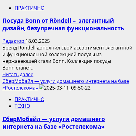
«Русская
ПРАКТИЧНО
история»
–
Посуда Bonn от Röndell – элегантный
новый
дизайн, безупречная функциональность
телеканал
от
Редактор
18.03.2025
«Медиа-
Бренд Röndell дополнил свой ассортимент элегантной
Телеком»
и функциональной коллекцией посуды из
и
нержавеющей стали Bonn. Коллекция посуды
Star
Bonn станет...
Media
Прочитать
Читать далее
больше
СберМобайл — услуги домашнего интернета на базе
о
«Ростелекома»
Посуда
ПРАКТИЧНО
Bonn
ТЕХНО
от
Röndell –
СберМобайл — услуги домашнего
интернета на базе «Ростелекома»
элегантный
дизайн,