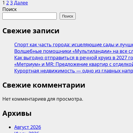
Пагинация
больше
1
2
3
Далее
о
Поиск
записей
«Путевка
Поиск
в
чудо»
Свежие записи
за
1,2
Спорт как часть города: исцеляющие сады и лучш
млн
Волшебные помощники «Мультиландии» на все сл
рублей!
Как выгодно отправиться в речной круиз в 2027 г
«Метриум» и MR: Предложение квартир с отделкой
Курортная недвижимость — одно из главных напр
Свежие комментарии
Нет комментариев для просмотра.
Архивы
Август 2026