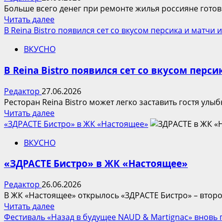
Больше всего денег при ремонте жилья россияне готовы
Прочитать
Читать далее
больше
В Reina Bistro появился сет со вкусом персика и матчи 
о
ВКУСНО
Названа
самая
В Reina Bistro появился сет со вкусом перси
дорогая
для
Редактор
27.06.2026
ремонта
Ресторан Reina Bistro может легко заставить гостя улыб
комната
Прочитать
Читать далее
в
больше
«ЗДРАСТЕ Бистро» в ЖК «Настоящее»
квартирах
о
ВКУСНО
В
Reina
«ЗДРАСТЕ Бистро» в ЖК «Настоящее»
Bistro
появился
Редактор
26.06.2026
сет
В ЖК «Настоящее» открылось «ЗДРАСТЕ Бистро» – второе
со
Прочитать
Читать далее
вкусом
больше
Фестиваль «Назад в будущее NAUD & Martignac» вновь 
персика