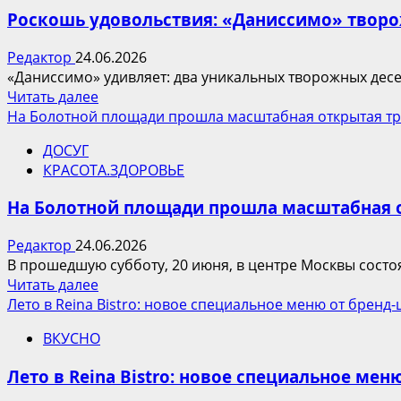
первого
России
Роскошь удовольствия: «Даниссимо» творо
полугодия
2026
Редактор
24.06.2026
года
«Даниссимо» удивляет: два уникальных творожных десер
на
Прочитать
Читать далее
рынке
больше
На Болотной площади прошла масштабная открытая тр
ИЖС
о
обсудили
ДОСУГ
Роскошь
на
КРАСОТА.ЗДОРОВЬЕ
удовольствия:
площадке
«Даниссимо»
выставки
На Болотной площади прошла масштабная 
творожные
«Дома
десерты
России»
Редактор
24.06.2026
и
В прошедшую субботу, 20 июня, в центре Москвы состо
эскимо
Прочитать
Читать далее
«Магнат»
больше
Лето в Reina Bistro: новое специальное меню от бренд
о
ВКУСНО
На
Болотной
Лето в Reina Bistro: новое специальное ме
площади