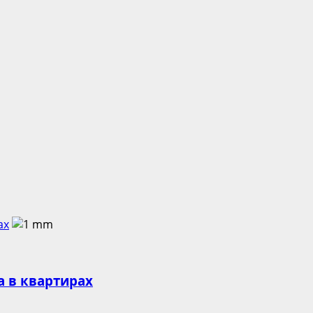
ах
а в квартирах