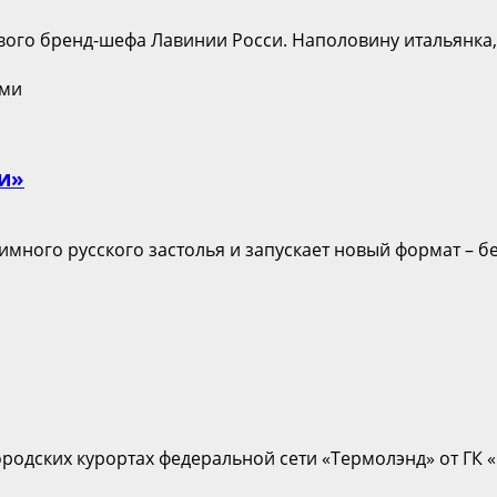
вого бренд-шефа Лавинии Росси. Наполовину итальянка, 
и»
ного русского застолья и запускает новый формат – бе
ородских курортах федеральной сети «Термолэнд» от ГК «