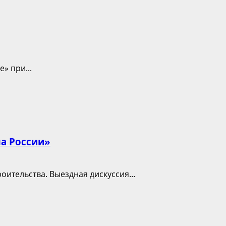
» при...
ма России»
ительства. Выездная дискуссия...