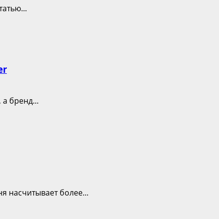
атью...
er
а бренд...
я насчитывает более...