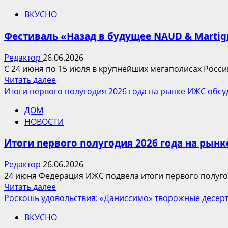
о
и
ВКУСНО
«ЗДРАСТЕ
матчи
Бистро»
и
Фестиваль «Назад в будущее NAUD & Martig
в
подарками
ЖК
от
Редактор
26.06.2026
«Настоящее»
Global
С 24 июня по 15 июля в крупнейших мегаполисах Росси
White
Прочитать
Читать далее
x
больше
Итоги первого полугодия 2026 года на рынке ИЖС обс
Super
о
ДОМ
Фестиваль
НОВОСТИ
«Назад
в
Итоги первого полугодия 2026 года на рын
будущее
NAUD
Редактор
26.06.2026
&
24 июня Федерация ИЖС подвела итоги первого полугод
Martignac»
Прочитать
Читать далее
вновь
больше
Роскошь удовольствия: «Даниссимо» творожные десерт
пройдет
о
по
ВКУСНО
Итоги
всей