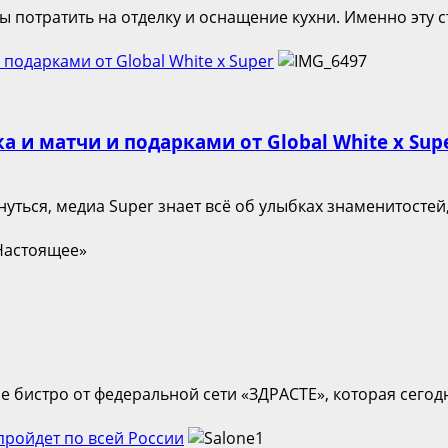
 потратить на отделку и оснащение кухни. Именно эту ст
и подарками от Global White x Super
ка и матчи и подарками от Global White x Sup
нуться, медиа Super знает всё об улыбках знаменитостей, 
 бистро от федеральной сети «ЗДРАСТЕ», которая сегодн
пройдет по всей России