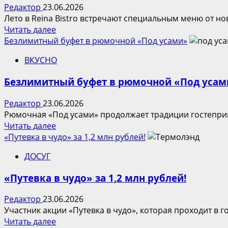
прошла
Редактор
23.06.2026
масштабная
Лето в Reina Bistro встречают специальным меню от но
открытая
Прочитать
Читать далее
тренировка
больше
Безлимитный буфет в рюмочной «Под усами»
«СИЯЙ!
о
Йога»
ВКУСНО
Лето
в
Безлимитный буфет в рюмочной «Под усам
Reina
Bistro:
Редактор
23.06.2026
новое
Рюмочная «Под усами» продолжает традиции гостеприим
специальное
Прочитать
Читать далее
меню
больше
«Путевка в чудо» за 1,2 млн рублей!
от
о
бренд-
ДОСУГ
Безлимитный
шефа
буфет
Лавинии
«Путевка в чудо» за 1,2 млн рублей!
в
Росси
рюмочной
Редактор
23.06.2026
«Под
Участник акции «Путевка в чудо», которая проходит в г
усами»
Прочитать
Читать далее