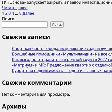
ГК «Основа» запускает закрытый паевой инвестиционны
состоится
Прочитать
Читать далее
26
Пагинация
больше
1
2
3
4
…
8
Далее
мая
о
Поиск
записей
ГК
Поиск
«Основа»
открывает
Свежие записи
ЗПИФ
для
Спорт как часть города: исцеляющие сады и лучш
инвестиций
Волшебные помощники «Мультиландии» на все сл
в
Как выгодно отправиться в речной круиз в 2027 г
федеральную
«Метриум» и MR: Предложение квартир с отделкой
сеть
Курортная недвижимость — одно из главных напр
«Термолэнд»
Свежие комментарии
Нет комментариев для просмотра.
Архивы