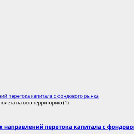
ий перетока капитала с фондового рынка
х направлений перетока капитала с фондово