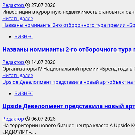
Редактор
27.07.2026
Инвестиции в курортную недвижимость становятся одни
Прочитать
Читать далее
больше
Названы номинанты 2-го отборочного тура премии «Бре
о
БИЗНЕС
Курортная
недвижимость
Названы номинанты 2-го отборочного тура 
—
одно
Редактор
14.07.2026
из
Организаторы IV Национальной премии «Бренд года в Ро
главных
Прочитать
Читать далее
направлений
больше
Upside Девелопмент представила новый арт-объект на
перетока
о
капитала
БИЗНЕС
Названы
с
номинанты
фондового
Upside Девелопмент представила новый арт
2-
рынка
го
Редактор
06.07.2026
отборочного
На территории нового бизнес-центра класса А Upside 
тура
«ИДИЛЛИЯ»....
премии