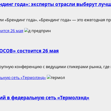
ндинг года»: эксперты отрасли выберут луч
 «Брендинг года». «Брендинг года» — это ежегодная пре
ится 26 мая
ОСОВ» состоится 26 мая
рупную конференцию с ведущими спикерами рынка, где н
льную сеть «Термолэнд»
ий в федеральную сеть «Термолэнд»