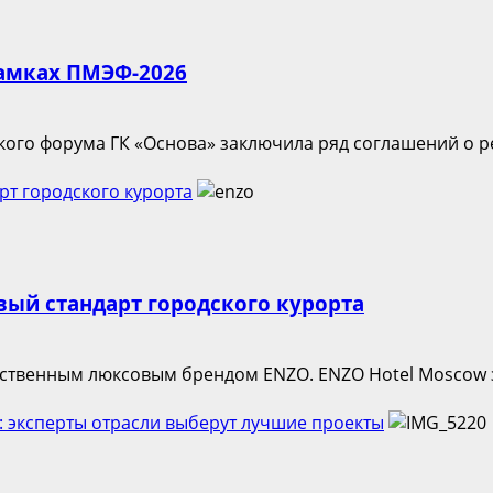
рамках ПМЭФ-2026
ого форума ГК «Основа» заключила ряд соглашений о р
рт городского курорта
вый стандарт городского курорта
бственным люксовым брендом ENZO. ENZO Hotel Moscow з
: эксперты отрасли выберут лучшие проекты