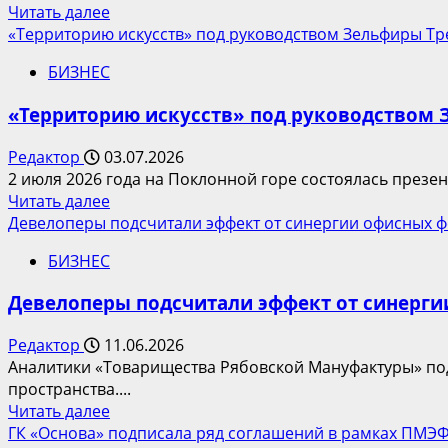
Прочитать
Читать далее
«Бренд
больше
«Территорию искусств» под руководством Зельфиры Тр
года
о
в
БИЗНЕС
Upside
России
Девелопмент
2026»
«Территорию искусств» под руководством 
представила
новый
Редактор
03.07.2026
арт-
2 июля 2026 года на Поклонной горе состоялась презе
объект
Прочитать
Читать далее
на
больше
Девелоперы подсчитали эффект от синергии офисных 
территории
о
БЦ
БИЗНЕС
«Территорию
Upside
искусств»
Кунцево
Девелоперы подсчитали эффект от синерг
под
руководством
Редактор
11.06.2026
Зельфиры
Аналитики «Товарищества Рябовской Мануфактуры» под
Трегуловой
пространства....
представили
Прочитать
Читать далее
на
больше
ГК «Основа» подписала ряд соглашений в рамках ПМЭФ
Поклонной