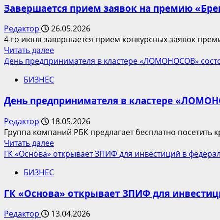
ENZO
Завершается прием заявок на премию «Бре
Moscow
by
Редактор
26.05.2026
ZONT
4-го июня завершается прием конкурсных заявок премии
Hotel
Прочитать
Читать далее
Group:
больше
День предпринимателя в кластере «ЛОМОНОСОВ» состо
новый
о
стандарт
БИЗНЕС
Завершается
городского
прием
курорта
День предпринимателя в кластере «ЛОМОН
заявок
на
Редактор
18.05.2026
премию
Группа компаний РБК предлагает бесплатно посетить к
«Брендинг
Прочитать
Читать далее
года»:
больше
ГК «Основа» открывает ЗПИФ для инвестиций в федера
эксперты
о
отрасли
БИЗНЕС
День
выберут
предпринимателя
лучшие
ГК «Основа» открывает ЗПИФ для инвестиц
в
проекты
кластере
Редактор
13.04.2026
«ЛОМОНОСОВ»