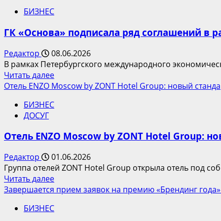
о
горе
БИЗНЕС
Девелоперы
подсчитали
ГК «Основа» подписала ряд соглашений в 
эффект
от
Редактор
08.06.2026
синергии
В рамках Петербургского международного экономическ
офисных
Прочитать
Читать далее
форматов
больше
Отель ENZO Moscow by ZONT Hotel Group: новый станда
о
БИЗНЕС
ГК
ДОСУГ
«Основа»
подписала
Отель ENZO Moscow by ZONT Hotel Group: но
ряд
соглашений
Редактор
01.06.2026
в
Группа отелей ZONT Hotel Group открыла отель под со
рамках
Прочитать
Читать далее
ПМЭФ-2026
больше
Завершается прием заявок на премию «Брендинг года»
о
БИЗНЕС
Отель