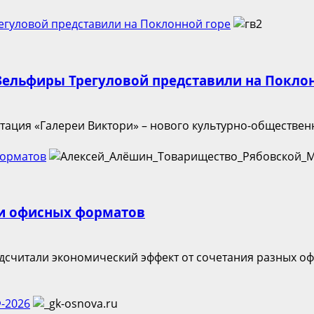
егуловой представили на Поклонной горе
Зельфиры Трегуловой представили на Покло
нтация «Галереи Виктори» – нового культурно-обществен
форматов
ии офисных форматов
считали экономический эффект от сочетания разных оф
-2026