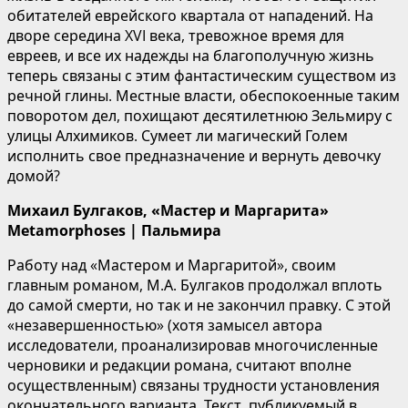
обитателей еврейского квартала от нападений. На
дворе середина XVI века, тревожное время для
евреев, и все их надежды на благополучную жизнь
теперь связаны с этим фантастическим существом из
речной глины. Местные власти, обеспокоенные таким
поворотом дел, похищают десятилетнюю Зельмиру с
улицы Алхимиков. Сумеет ли магический Голем
исполнить свое предназначение и вернуть девочку
домой?
Михаил Булгаков, «Мастер и Маргарита»
Metamorphoses | Пальмира
Работу над «Мастером и Маргаритой», своим
главным романом, М.А. Булгаков продолжал вплоть
до самой смерти, но так и не закончил правку. С этой
«незавершенностью» (хотя замысел автора
исследователи, проанализировав многочисленные
черновики и редакции романа, считают вполне
осуществленным) связаны трудности установления
окончательного варианта. Текст, публикуемый в