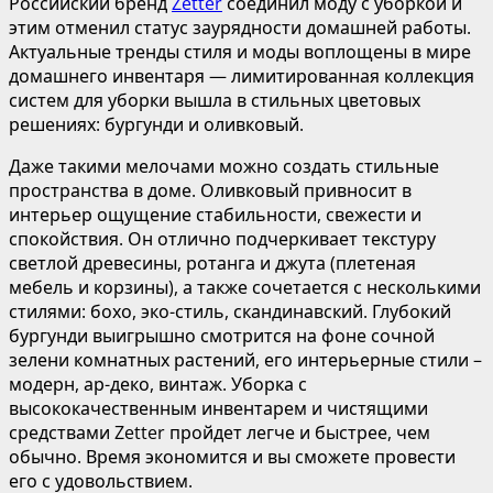
Российский бренд
Zetter
соединил моду с уборкой и
этим отменил статус заурядности домашней работы.
Актуальные тренды стиля и моды воплощены в мире
домашнего инвентаря — лимитированная коллекция
систем для уборки вышла в стильных цветовых
решениях: бургунди и оливковый.
Даже такими мелочами можно создать стильные
пространства в доме. Оливковый привносит в
интерьер ощущение стабильности, свежести и
спокойствия. Он отлично подчеркивает текстуру
светлой древесины, ротанга и джута (плетеная
мебель и корзины), а также сочетается с несколькими
стилями: бохо, эко-стиль, скандинавский. Глубокий
бургунди выигрышно смотрится на фоне сочной
зелени комнатных растений, его интерьерные стили –
модерн, ар-деко, винтаж. Уборка с
высококачественным инвентарем и чистящими
средствами Zetter пройдет легче и быстрее, чем
обычно. Время экономится и вы сможете провести
его с удовольствием.