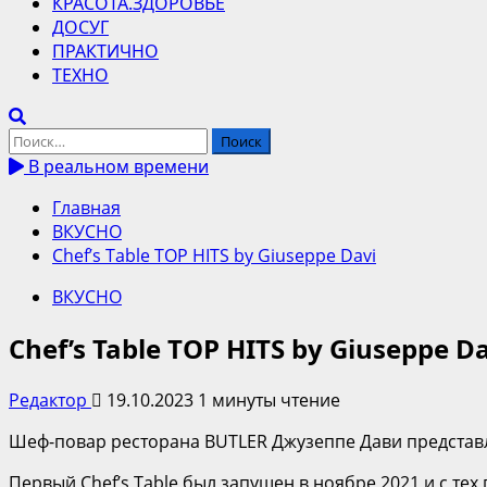
КРАСОТА.ЗДОРОВЬЕ
ДОСУГ
ПРАКТИЧНО
ТЕХНО
Найти:
В реальном времени
Главная
ВКУСНО
Chef’s Table TOP HITS by Giuseppe Davi
ВКУСНО
Chef’s Table TOP HITS by Giuseppe D
Редактор
19.10.2023
1 минуты чтение
Шеф-повар ресторана BUTLER Джузеппе Дави представляе
Первый Chef’s Table был запущен в ноябре 2021 и с т