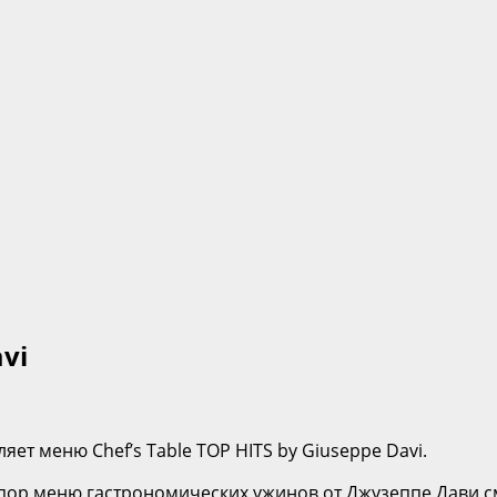
avi
т меню Chef’s Table TOP HITS by Giuseppe Davi.
ех пор меню гастрономических ужинов от Джузеппе Дави 