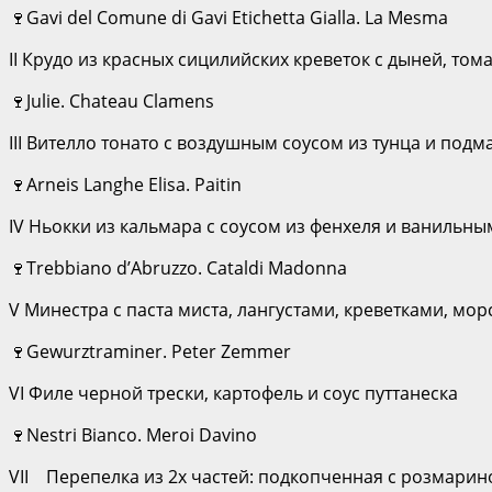
🍷Gavi del Comune di Gavi Etichetta Gialla. La Mesma
II Крудо из красных сицилийских креветок с дыней, то
🍷Julie. Chateau Clamens
III Вителло тонато с воздушным соусом из тунца и п
🍷Arneis Langhe Elisa. Paitin
IV Ньокки из кальмара с соусом из фенхеля и ванильн
🍷Trebbiano d’Abruzzo. Cataldi Madonna
V Минестра с паста миста, лангустами, креветками, м
🍷Gewurztraminer. Peter Zemmer
VI Филе черной трески, картофель и соус путтанеска
🍷Nestri Bianco. Meroi Davino
VII Перепелка из 2х частей: подкопченная с розмари