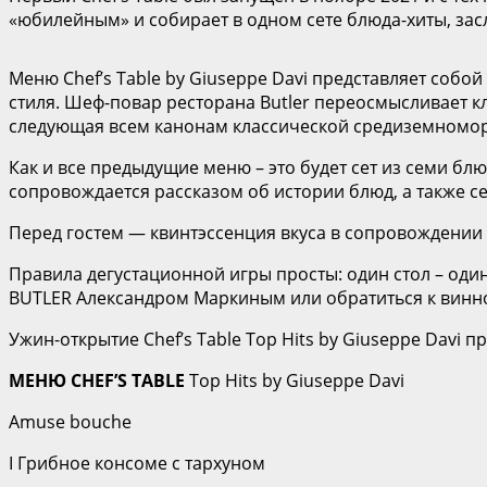
«юбилейным» и собирает в одном сете блюда-хиты, за
Меню Chef’s Table by Giuseppe Davi представляет соб
стиля. Шеф-повар ресторана Butler переосмысливает кл
следующая всем канонам классической средиземноморск
Как и все предыдущие меню – это будет сет из семи б
сопровождается рассказом об истории блюд, а также с
Перед гостем — квинтэссенция вкуса в сопровождении
Правила дегустационной игры просты: один стол – оди
BUTLER Александром Маркиным или обратиться к винно
Ужин-открытие Chef’s Table Top Hits by Giuseppe Davi 
МЕНЮ
CHEF
’
S
TABLE
Top Hits by Giuseppe Davi
Amuse bouche
I Грибное консоме с тархуном