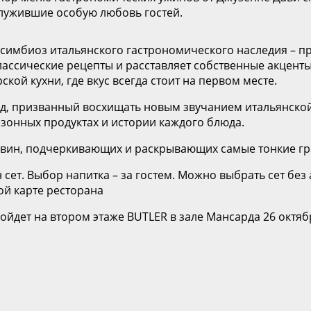
служившие особую любовь гостей.
ой симбиоз итальянского гастрономического наследия –
ассические рецепты и расставляет собственные акценты.
ой кухни, где вкус всегда стоит на первом месте.
люд, призванный восхищать новым звучанием итальянско
езонных продуктах и истории каждого блюда.
 вин, подчеркивающих и раскрывающих самые тонкие гр
н сет. Выбор напитка – за гостем. Можно выбрать сет б
й карте ресторана
пройдет на втором этаже BUTLER в зале Мансарда 26 октя