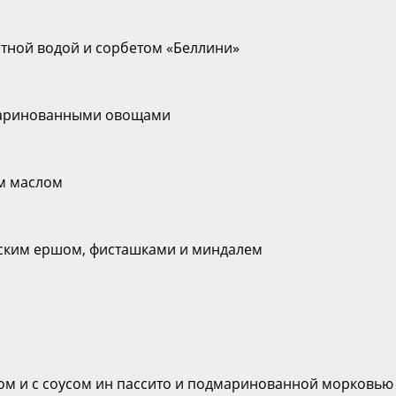
матной водой и сорбетом «Беллини»
одмаринованными овощами
ым маслом
орским ершом, фисташками и миндалем
ном и с соусом ин пассито и подмаринованной морковью