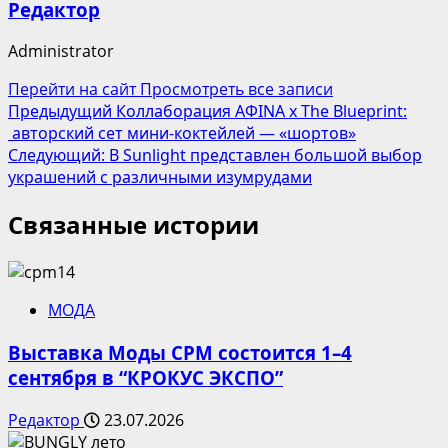
Редактор
Administrator
Перейти на сайт
Просмотреть все записи
Навигация
Предыдущий
Коллаборация AФINA x The Blueprint:
авторский сет мини-коктейлей — «шортов»
записи
Следующий:
В Sunlight представлен большой выбор
украшений с различными изумрудами
Связанные истории
МОДА
Выставка Моды CPM состоится 1–4
сентября в “КРОКУС ЭКСПО”
Редактор
23.07.2026