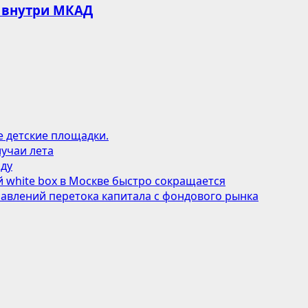
 внутри МКАД
е детские площадки.
учаи лета
оду
 white box в Москве быстро сокращается
авлений перетока капитала с фондового рынка