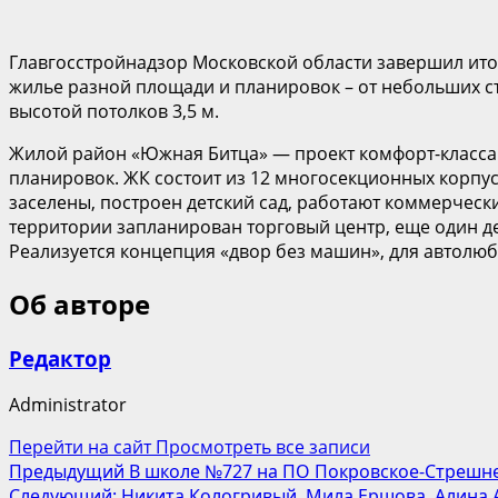
Главгосстройнадзор Московской области завершил итог
жилье разной площади и планировок – от небольших сту
высотой потолков 3,5 м.
Жилой район «Южная Битца» — проект комфорт-класса
планировок. ЖК состоит из 12 многосекционных корпус
заселены, построен детский сад, работают коммерчески
территории запланирован торговый центр, еще один де
Реализуется концепция «двор без машин», для автолю
Об авторе
Редактор
Administrator
Перейти на сайт
Просмотреть все записи
Навигация
Предыдущий
В школе №727 на ПО Покровское-Стрешне
Следующий:
Никита Кологривый, Мила Ершова, Алина 