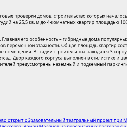
овые проверки домов, строительство которых началось 
дий на 25,5 кв. м до 4-комнатных квартир площадью 106
. Главная его особенность – гибридные дома популярн
ов переменной этажности. Общая площадь квартир состав
е помещения. В стадии строительства находятся 3 корпус
тсад. Двор каждого корпуса выполнен в стилистике и цв
бителей предусмотрены наземный и подземный паркинги
во открыт образовательный театральный проект при 
Алексеева, Роман Мадянов на персонажных постерах ф