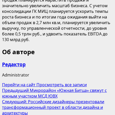
значительно увеличить масштаб бизнеса. С учетом
консолидации ГК МИЦ планируется ускорить темпы
роста бизнеса и по итогам года ожидания выйти на
объем продаж в 2,7 млн кв.м, планируется увеличить
выручку, по управленческой отчетности, до уровня
более 0,5 трлн руб., и удвоить показатель EBITDA до
130 млрд руб.
Об авторе
Редактор
Administrator
Перейти на сайт
Просмотреть все записи
Навигация
Предыдущий
Микрорайон «Южная Битца» свяжут с
южным участком МСД ЮВХ
записи
Следующий:
Российские дизайнеры презентовали
трансформационный проект в области дизайна и
архитектуры