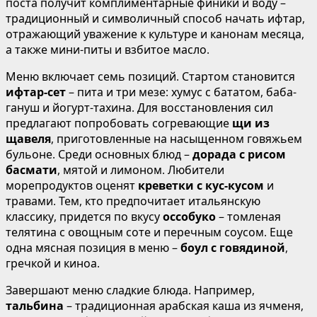
поста получит комплиментарные финики и воду –
традиционный и символичный способ начать ифтар,
отражающий уважение к культуре и канонам месяца,
а также мини-питы и взбитое масло.
Меню включает семь позиций. Стартом становится
ифтар-сет
– пита и три мезе: хумус с бататом, баба-
гануш и йогурт-тахина. Для восстановления сил
предлагают попробовать согревающие
щи из
щавеля
, приготовленные на насыщенном говяжьем
бульоне. Среди основных блюд –
дорада с рисом
басмати
, мятой и лимоном. Любители
морепродуктов оценят
креветки с кус-кусом
и
травами. Тем, кто предпочитает итальянскую
классику, придется по вкусу
оссобуко
– томленая
телятина с овощным соте и перечным соусом. Еще
одна мясная позиция в меню –
боул с говядиной
,
гречкой и киноа.
Завершают меню сладкие блюда. Например,
тальбина
– традиционная арабская каша из ячменя,