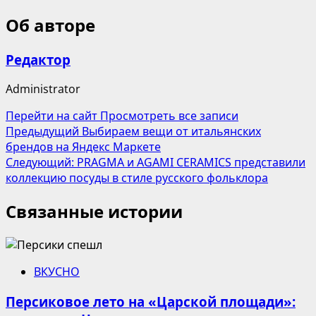
Об авторе
Редактор
Administrator
Перейти на сайт
Просмотреть все записи
Навигация
Предыдущий
Выбираем вещи от итальянских
брендов на Яндекс Маркете
записи
Следующий:
PRAGMA и AGAMI CERAMICS представили
коллекцию посуды в стиле русского фольклора
Связанные истории
ВКУСНО
Персиковое лето на «Царской площади»: