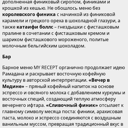
дополненная финиковый сиропом, финиками и
крошкой из кешью. Не обошлось меню без
королевского финика
с начинкой из финиковой
карамели и грецкого ореха в шоколадной глазури, а
также
катаифи боллс
– гнездышки с фисташковым
пралине в сочетании с фисташковым кремом и
шариком фисташкового мороженого, политые
молочным бельгийским шоколадом.
Бар
Барное меню MY RECEPT органично продолжает идею
Рамадана и раскрывает восточную кофейную
культуру в авторской интерпретации.
«Вечер в
Медине»
– пряный кофейный напиток на основе
эспрессо и овсяного молока с добавлением куркумы и
восточных специй, создающий теплую атмосферу
вечернего ифтара.
«Сливочный финик»
отсылает к
главному символу месяца поста: финики, арахисовая
паста, молоко и эспрессо соединяются с воздушным
ванильным муссом, превращая традиционный вкус в