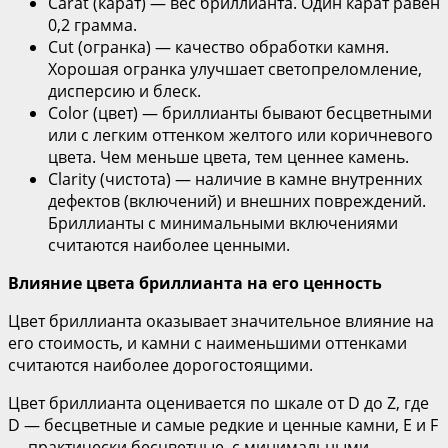
Carat (карат) — вес бриллианта. Один карат равен
0,2 грамма.
Cut (огранка) — качество обработки камня.
Хорошая огранка улучшает светопреломление,
дисперсию и блеск.
Color (цвет) — бриллианты бывают бесцветными
или с легким оттенком желтого или коричневого
цвета. Чем меньше цвета, тем ценнее камень.
Clarity (чистота) — наличие в камне внутренних
дефектов (включений) и внешних повреждений.
Бриллианты с минимальными включениями
считаются наиболее ценными.
Влияние цвета бриллианта на его ценность
Цвет бриллианта оказывает значительное влияние на
его стоимость, и камни с наименьшими оттенками
считаются наиболее дорогостоящими.
Цвет бриллианта оценивается по шкале от D до Z, где
D — бесцветные и самые редкие и ценные камни, E и F
— практически бесцветные, с минимальными