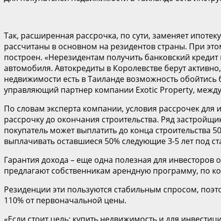
Так, расширенная рассрочка, по сути, заменяет ипоте
рассчитаны в основном на резидентов страны. При это
построен. «Нерезидентам получить банковский кредит 
автомобиля. Автокредиты в Королевстве берут активно, 
недвижимости есть в Таиланде возможность обойтись б
управляющий партнер компании Exotic Property, межд
По словам эксперта компании, условия рассрочек для 
рассрочку до окончания строительства. Ряд застройщи
покупатель может выплатить до конца строительства 5
выплачивать оставшиеся 50% следующие 3-5 лет под ста
Гарантия дохода – еще одна полезная для инвесторов 
предлагают собственникам арендную программу, по ко
Резиденции эти пользуются стабильным спросом, поэт
110% от первоначальной цены.
«Если стоит цель: купить недвижимость и для инвестиц