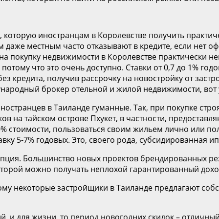
ку, которую иностранцам в Королевстве получить практ
м даже местным часто отказывают в кредите, если нет 
на покупку недвижимости в Королевстве практически нев
потому что это очень доступно. Ставки от 0,7 до 1% год
ез кредита, получив рассрочку на новостройку от застр
ународный брокер отельной и жилой недвижимости, вот 
иностранцев в Таиланде гуманные. Так, при покупке стр
ков на тайском острове Пхукет, в частности, предостав
0% стоимости, пользоваться своим жильем лично или пол
вку 5-7% годовых. Это, своего рода, субсидированная ип
опция. Большинство новых проектов брендированных рези
торой можно получать неплохой гарантированный доход
ому некоторые застройщики в Таиланде предлагают собс
ий, и для жизни, то период новогодних скидок – отличны