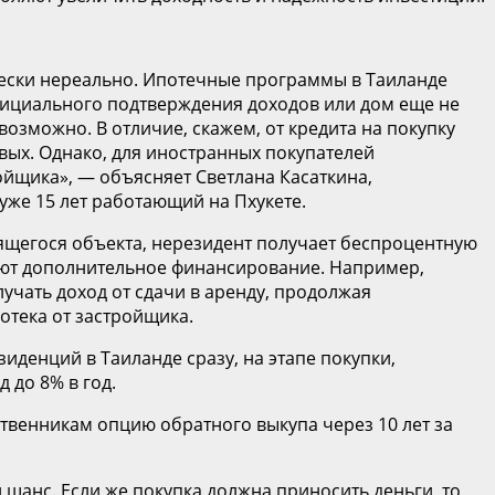
ически нереально. Ипотечные программы в Таиланде
официального подтверждения доходов или дом еще не
озможно. В отличие, скажем, от кредита на покупку
овых. Однако, для иностранных покупателей
ойщика», — объясняет Светлана Касаткина,
уже 15 лет работающий на Пхукете.
оящегося объекта, нерезидент получает беспроцентную
ляют дополнительное финансирование. Например,
учать доход от сдачи в аренду, продолжая
отека от застройщика.
денций в Таиланде сразу, на этапе покупки,
 до 8% в год.
твенникам опцию обратного выкупа через 10 лет за
й шанс. Если же покупка должна приносить деньги, то