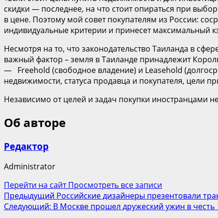
скидки — последнее, на что стоит опираться при выбор
в цене. Поэтому мой совет покупателям из России: сос
индивидуальные критерии и принесет максимальный кэ
Несмотря на то, что законодательство Таиланда в сф
важный фактор – земля в Таиланде принадлежит Корол
— Freehold (свободное владение) и Leasehold (долгос
недвижимости, статуса продавца и покупателя, цели п
Независимо от целей и задач покупки иностранцами не
Об авторе
Редактор
Administrator
Перейти на сайт
Просмотреть все записи
Навигация
Предыдущий
Российские дизайнеры презентовали тра
Следующий:
В Москве прошел дружеский ужин в честь 
записи