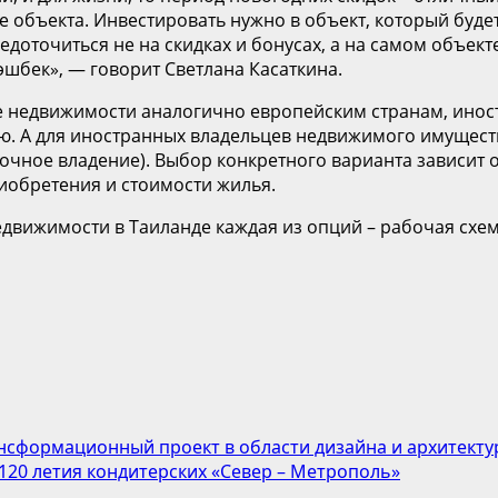
е объекта. Инвестировать нужно в объект, который буде
редоточиться не на скидках и бонусах, а на самом объек
шбек», — говорит Светлана Касаткина.
ере недвижимости аналогично европейским странам, ино
ю. А для иностранных владельцев недвижимого имуществ
рочное владение). Выбор конкретного варианта зависит 
риобретения и стоимости жилья.
движимости в Таиланде каждая из опций – рабочая схема
нсформационный проект в области дизайна и архитект
120 летия кондитерских «Север – Метрополь»