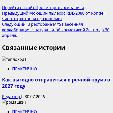
Перейти на сайт
Просмотреть все записи
Навигация
Предыдущий
Моющий пылесос RDE-2080 от Röndell:
чистота, которая вдохновляет
записи
Следующий:
В ресторане MYST весенняя
коллаборация c натуральной косметикой Zeitun до 30
апреля.
Связанные истории
ПРАКТИЧНО
Как выгодно отправиться в речной круиз в
2027 году
Редактор
30.07.2026
ПРАКТИЧНО