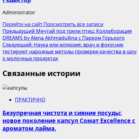
Administrator
Перейти на сайт
Просмотреть все записи
Навигация
Предыдущий
Мечтай под трели птиц: Коллаборация
DREAMS by Alena Akhmadullina с Парком Горького
записи
Следующий:
Наука или иллюзия: врач и фокусник
тестируют народные методы проверки качества в шоу
о молочных продуктах
Связанные истории
ПРАКТИЧНО
Безупречная чистота и сияние посуды:
новое поколение капсул Сомат Excellence с
ароматом лайма.