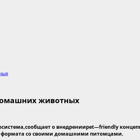
ных
 домашних животных
осистема,
сообщает о
внедрении
pet
—
fr
i
endly
концепц
 формата
со своими домашними питомцами.