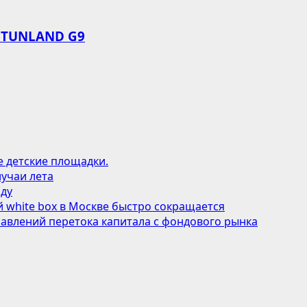
 TUNLAND G9
е детские площадки.
учаи лета
оду
 white box в Москве быстро сокращается
авлений перетока капитала с фондового рынка