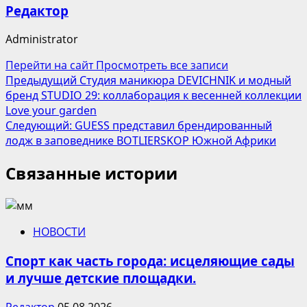
Редактор
Administrator
Перейти на сайт
Просмотреть все записи
Навигация
Предыдущий
Студия маникюра DEVICHNIK и модный
бренд STUDIO 29: коллаборация к весенней коллекции
записи
Love your garden
Следующий:
GUESS представил брендированный
лодж в заповеднике BOTLIERSKOP Южной Африки
Связанные истории
НОВОСТИ
Спорт как часть города: исцеляющие сады
и лучше детские площадки.
Редактор
05.08.2026