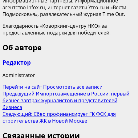
Информационные партнеры: информационное
агентство Infox.ru, интернет-газеты Ytro.ru и «Вести
Подмосковья», развлекательный журнал Time Out.
Благодарность «Коворкинг-центру НКО» за
предоставленные подарки для победителей.
Об авторе
Редактор
Administrator
Перейти на сайт
Просмотреть все записи
Навигация
Предыдущий
Импортозамещение в России: первый
бизнес-завтрак журналистов и представителей
записи
бизнеса
Следующий:
Сбер профинансирует ГК ФСК для
строительства ЖК в Новой Москве
Связанные истории