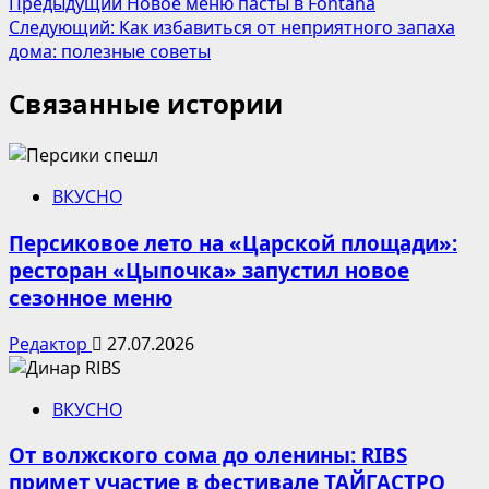
Навигация
Предыдущий
Новое меню пасты в Fontana
Следующий:
Как избавиться от неприятного запаха
записи
дома: полезные советы
Связанные истории
ВКУСНО
Персиковое лето на «Царской площади»:
ресторан «Цыпочка» запустил новое
сезонное меню
Редактор
27.07.2026
ВКУСНО
От волжского сома до оленины: RIBS
примет участие в фестивале ТАЙГАСТРО