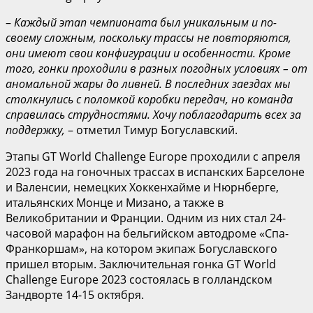
–
Каждый этап чемпионата был уникальным и по-
своему сл
ожным, поскольку трассы не повторяются,
они имеют свои конфигурации и особенности. Кроме
того, гонки проходили в разных погодных условиях – от
аномальной жары до ливней. В последних заездах мы
столкнулись с поломкой коробки передач, но команда
справилась с
трудностями
. Хочу поблагодарить всех за
поддержку,
– отметил Тимур Богуславский.
Этапы GT World Challenge Europe проходили с апреля
2023 года на гоночных трассах в испанских Барселоне
и Валенсии, немецких Хоккенхайме и Нюрнберге,
итальянских Монце и Мизано, а также в
Великобритании и Франции. Одним из них стал 24-
часовой марафон на бельгийском автодроме «Спа-
Франкоршам», на котором экипаж Богуславского
пришел вторым. Заключительная гонка GT World
Challenge Europe 2023 состоялась в голландском
Зандворте 14-15 октября.