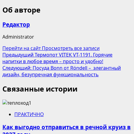
Об авторе
Редактор
Administrator
Перейти на сайт
Просмотреть все записи
Навигация
Предыдущий
Термопот VITEK VT-1191. Горячие
напитки в любое время – просто и удобно!
записи
Следующий:
Посуда Bonn от Röndell – элегантный
дизайн, безупречная функциональность
Связанные истории
ПРАКТИЧНО
Как выгодно отправиться в речной круиз в