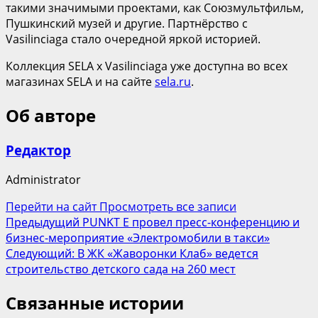
такими значимыми проектами, как Союзмультфильм,
Пушкинский музей и другие. Партнёрство с
Vasilinсiaga стало очередной яркой историей.
Коллекция SELA x Vasilinciaga уже доступна во всех
магазинах SELA и на сайте
sela.ru
.
Об авторе
Редактор
Administrator
Перейти на сайт
Просмотреть все записи
Навигация
Предыдущий
PUNKT E провел пресс-конференцию и
бизнес-мероприятие «Электромобили в такси»
записи
Следующий:
В ЖК «Жаворонки Клаб» ведется
строительство детского сада на 260 мест
Связанные истории