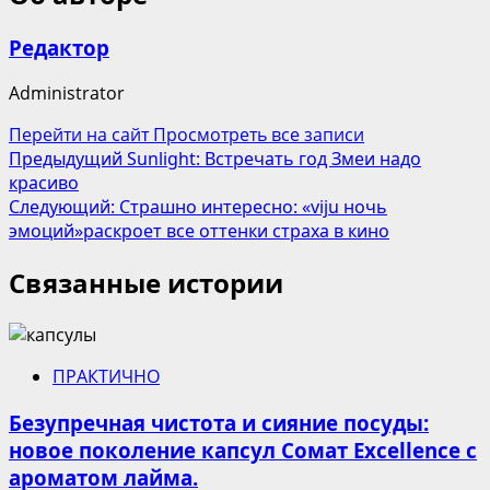
Редактор
Administrator
Перейти на сайт
Просмотреть все записи
Навигация
Предыдущий
Sunlight: Встречать год Змеи надо
красиво
записи
Следующий:
Страшно интересно: «viju ночь
эмоций»раскроет все оттенки страха в кино
Связанные истории
ПРАКТИЧНО
Безупречная чистота и сияние посуды:
новое поколение капсул Сомат Excellence с
ароматом лайма.