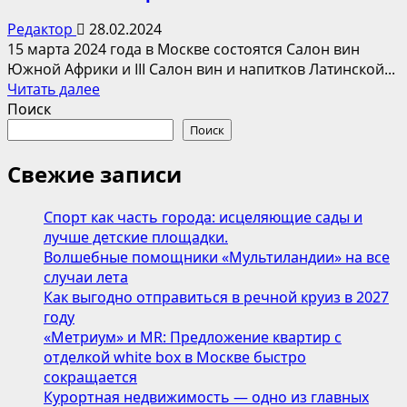
Редактор
28.02.2024
15 марта 2024 года в Москве состоятся Салон вин
Южной Африки и III Салон вин и напитков Латинской...
Прочитать
Читать далее
больше
Поиск
о
Поиск
В
Москве
Свежие записи
пройдут
Cалоны
Спорт как часть города: исцеляющие сады и
вин
лучше детские площадки.
и
Волшебные помощники «Мультиландии» на все
напитков
случаи лета
Латинской
Как выгодно отправиться в речной круиз в 2027
Америки
году
и
«Метриум» и MR: Предложение квартир с
ЮАР
отделкой white box в Москве быстро
сокращается
Курортная недвижимость — одно из главных