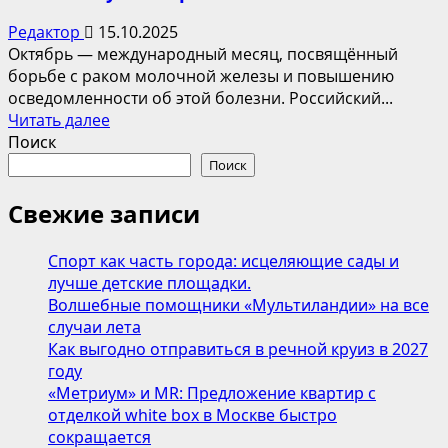
Редактор
15.10.2025
Октябрь — международный месяц, посвящённый
борьбе с раком молочной железы и повышению
осведомленности об этой болезни. Российский...
Прочитать
Читать далее
больше
Поиск
о
Поиск
Charuel
и
Свежие записи
Calista
присоединяются
Спорт как часть города: исцеляющие сады и
к
лучше детские площадки.
«Розовому
Волшебные помощники «Мультиландии» на все
октябрю»
случаи лета
Как выгодно отправиться в речной круиз в 2027
году
«Метриум» и MR: Предложение квартир с
отделкой white box в Москве быстро
сокращается