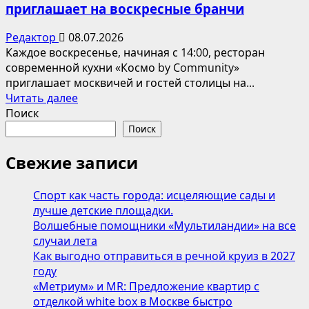
приглашает на воскресные бранчи
Редактор
08.07.2026
Каждое воскресенье, начиная с 14:00, ресторан
современной кухни «Космо by Community»
приглашает москвичей и гостей столицы на...
Прочитать
Читать далее
больше
Поиск
о
Поиск
Ресторан
«Космо
Свежие записи
by
Community»
Спорт как часть города: исцеляющие сады и
приглашает
лучше детские площадки.
на
Волшебные помощники «Мультиландии» на все
воскресные
случаи лета
бранчи
Как выгодно отправиться в речной круиз в 2027
году
«Метриум» и MR: Предложение квартир с
отделкой white box в Москве быстро