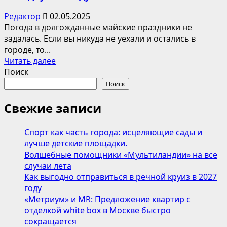
Редактор
02.05.2025
Погода в долгожданные майские праздники не
задалась. Если вы никуда не уехали и остались в
городе, то...
Прочитать
Читать далее
больше
Поиск
о
Поиск
Как
провести
Свежие записи
майские
в
Спорт как часть города: исцеляющие сады и
Москве
лучше детские площадки.
в
Волшебные помощники «Мультиландии» на все
холодную
случаи лета
погоду
Как выгодно отправиться в речной круиз в 2027
году
«Метриум» и MR: Предложение квартир с
отделкой white box в Москве быстро
сокращается