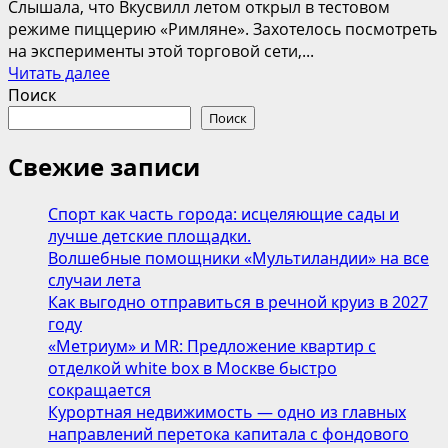
Слышала, что Вкусвилл летом открыл в тестовом
режиме пиццерию «Римляне». Захотелось посмотреть
на эксперименты этой торговой сети,...
Прочитать
Читать далее
больше
Поиск
о
Поиск
Пиццерия
«Римляне»:
Свежие записи
на
страже
Спорт как часть города: исцеляющие сады и
вкуса
лучше детские площадки.
Волшебные помощники «Мультиландии» на все
случаи лета
Как выгодно отправиться в речной круиз в 2027
году
«Метриум» и MR: Предложение квартир с
отделкой white box в Москве быстро
сокращается
Курортная недвижимость — одно из главных
направлений перетока капитала с фондового