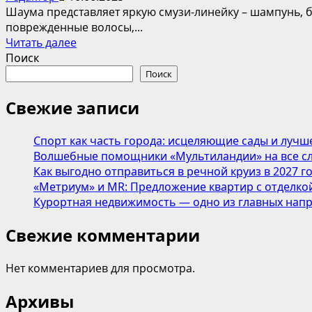
Шаума представляет яркую смузи-линейку – шампунь, б
поврежденные волосы,...
Прочитать
Читать далее
больше
Поиск
о
Поиск
Сочная
смузи-
Свежие записи
линейка
Шаума
Спорт как часть города: исцеляющие сады и лучш
Питательный
Волшебные помощники «Мультиландии» на все сл
коктейль:
Как выгодно отправиться в речной круиз в 2027 г
летний
«Метриум» и MR: Предложение квартир с отделкой
уход
Курортная недвижимость — одно из главных напр
за
поврежденными
Свежие комментарии
волосами.
Нет комментариев для просмотра.
Архивы