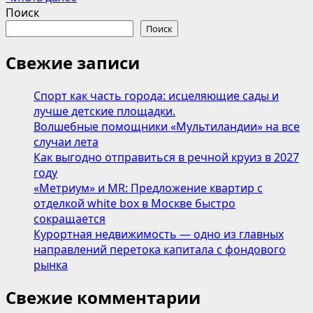
больше
Поиск
о
Поиск
Бестселлеры
Вернель:
Свежие записи
концентрированные
кондиционеры
Спорт как часть города: исцеляющие сады и
для
лучше детские площадки.
белья.
Волшебные помощники «Мультиландии» на все
случаи лета
Как выгодно отправиться в речной круиз в 2027
году
«Метриум» и MR: Предложение квартир с
отделкой white box в Москве быстро
сокращается
Курортная недвижимость — одно из главных
направлений перетока капитала с фондового
рынка
Свежие комментарии