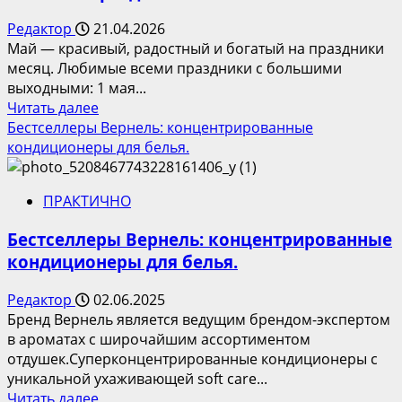
Редактор
21.04.2026
Май — красивый, радостный и богатый на праздники
месяц. Любимые всеми праздники с большими
выходными: 1 мая...
Прочитать
Читать далее
больше
Бестселлеры Вернель: концентрированные
о
кондиционеры для белья.
Какой
подарок
ПРАКТИЧНО
точно
порадует
Бестселлеры Вернель: концентрированные
близких
кондиционеры для белья.
в
майские
Редактор
02.06.2025
праздники?
Бренд Вернель является ведущим брендом-экспертом
в ароматах с широчайшим ассортиментом
отдушек.Cуперконцентрированные кондиционеры с
уникальной ухаживающей soft care...
Прочитать
Читать далее