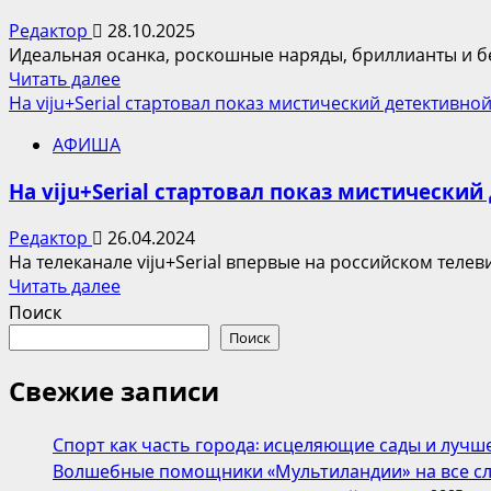
Редактор
28.10.2025
Идеальная осанка, роскошные наряды, бриллианты и бе
Прочитать
Читать далее
больше
На viju+Serial стартовал показ мистический детектив
о
АФИША
Цена
короны:
На viju+Serial стартовал показ мистическ
на
viju
Редактор
26.04.2024
стартует
На телеканале viju+Serial впервые на российском теле
премьера
Прочитать
Читать далее
сериала
больше
Поиск
«Эна,
о
Поиск
королева
На
Испании»
viju+Serial
Свежие записи
стартовал
показ
Спорт как часть города: исцеляющие сады и лучш
мистический
Волшебные помощники «Мультиландии» на все сл
детективной