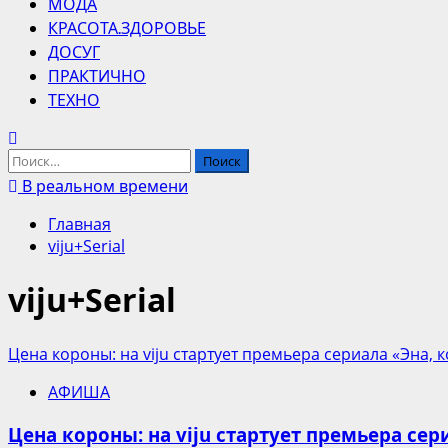
МОДА
КРАСОТА.ЗДОРОВЬЕ
ДОСУГ
ПРАКТИЧНО
ТЕХНО
Найти:
В реальном времени
Главная
viju+Serial
viju+Serial
Цена короны: на viju стартует премьера сериала «Эна,
АФИША
Цена короны: на viju стартует премьера се