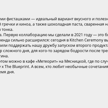
ими фисташками — идеальный вариант вкусного и полезн
 гречки и киноа, а также шоколадная паста, сваренная 
 тонка.
ба. Первую коллаборацию мы сделали в 2021 году — это б
енда сильно расширился: сегодня в Kitchen Ceremony вы
ешили поддержать нашу дружбу запуском второго продукт
р сложного дня, для кого-то зарядом бодрости после тр
гина.
этом можно в кафе «Метеорит» на Мясницкой, где по слу
 x The Blueprint. А всем, кто любит необычные сочетан
емя дня.