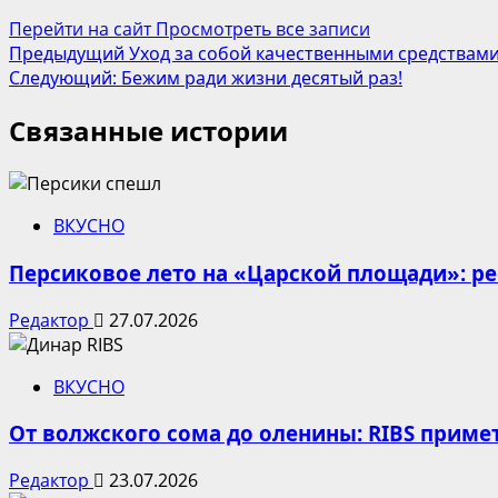
Перейти на сайт
Просмотреть все записи
Навигация
Предыдущий
Уход за собой качественными средствам
Следующий:
Бежим ради жизни десятый раз!
записи
Связанные истории
ВКУСНО
Персиковое лето на «Царской площади»: р
Редактор
27.07.2026
ВКУСНО
От волжского сома до оленины: RIBS приме
Редактор
23.07.2026