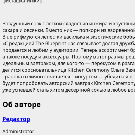
фисташка-инжир.
Воздушный снэк с легкой сладостью инжира и хрустящ
сахара и овсянки. Вместо них — попкорн из взорванной
Blue рифмуются лепестки василька и экзотические бобы
«С редакцией The Blueprint нас связывает долгая друж
продается и любим у аудитории. Теперь ассортимент бр
а также посуду и аксессуары. Поэтому в этот раз мы р
идеальным завтраком, для кого-то — перекусом в разга
делится соосновательница Kitchen Ceremony Ольга Звя
Гранола отлично сочетается с йогуртом — убедиться в 
будет попробовать авторский завтрак Kitchen Ceremony
уже успевшей стать хитом десертной солью в любое вр
Об авторе
Редактор
Administrator