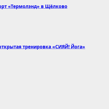
орт «Термолэнд» в Щёлково
открытая тренировка «СИЯЙ! Йога»