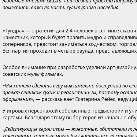
любимые многими сказки. Арт-дизайн проекта напрямую
поместить важную часть культурного наследия.
«Тундра» — стратегия для 2-4 человек в сеттинге сказ
наместник, который будет править мудро и справедлив
соперников, предстоит заниматься зодчеством, торгов
Вся партия проходит в четыре раунда, представляющих
Особое внимание при разработке уделили арт-дизайну.
советских мультфильмах.
«‎Мы хотели сделать игру максимально доступной по сл
проект слишком сухим и реалистичным, поэтому остано
оформление
»
, — рассказывает Екатерина Рейес, ведущи
У игровых персонажей собственные предыстории и уни
картами. Благодаря этому выбор героя изначально об
«‎Действующие герои игры — животные, обитатели тунд
качествами, которые могли бы считать все за столом. 