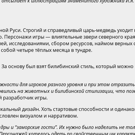
 отсылает к иллюстрациям знаменитого художника И.Я. Б
очной Руси. Строгий и справедливый царь-медведь уходит
о. Персонажи игры — влиятельные звери северного края,
лей, исследованиями, сбором ресурсов, наймом верных с
 собой четыре тёплых месяца в тундре.
 За основу был взят билибинский стиль, который можно 
ожности для игроков разного уровня и при этом отразит
вились на животных и билибинской стилизации, что позв
й разработчик игры.
кальный дизайн. Хоть стартовые способности и одинак
условлен визуалом и нарративом.
ры и “заморские гости”. Их нужно было наделить не тол
Персонажей хотелось одеть по свойственным им характе