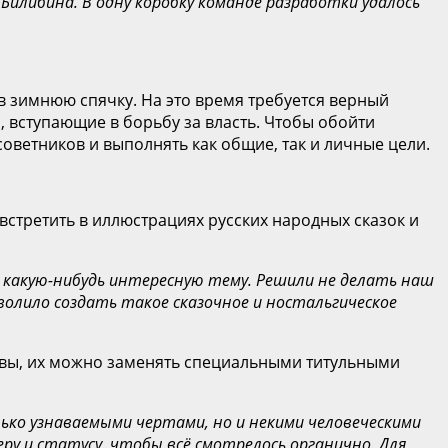
илибина. В одну коробку команде разработки удалось
 в зимнюю спячку. На это время требуется верный
 вступающие в борьбу за власть. Чтобы обойти
оветников и выполнять как общие, так и личные цели.
встретить в иллюстрациях русских народных сказок и
ь какую-нибудь интересную тему. Решили не делать наш
олило создать такое сказочное и ностальгическое
овы, их можно заменять специальными титульными
ько узнаваемыми чертами, но и некими человеческими
ру и статусу, чтобы всё смотрелось органично. Для