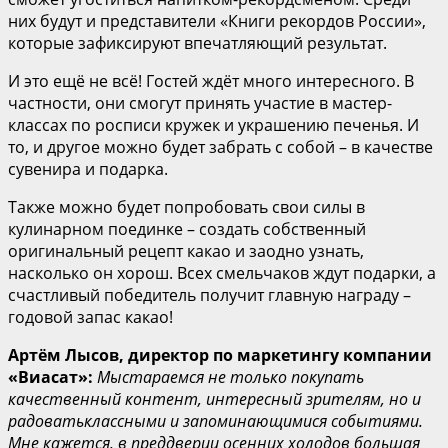
них будут и представители «Книги рекордов России»,
которые зафиксируют впечатляющий результат.
И это ещё не всё! Гостей ждёт много интересного. В
частности, они смогут принять участие в мастер-
классах по росписи кружек и украшению печенья. И
то, и другое можно будет забрать с собой – в качестве
сувенира и подарка.
Также можно будет попробовать свои силы в
кулинарном поединке – создать собственный
оригинальный рецепт какао и заодно узнать,
насколько он хорош. Всех смельчаков ждут подарки, а
счастливый победитель получит главную награду –
годовой запас какао!
Артём Лысов, директор по маркетингу компании
«Виасат
»:
М
ы
стараемся не только покупать
качественный контент, интересный
зрителям
, но и
радовать
классными и
запоминающимися
событиями.
Мне кажется, в преддверии осенних холодов большая