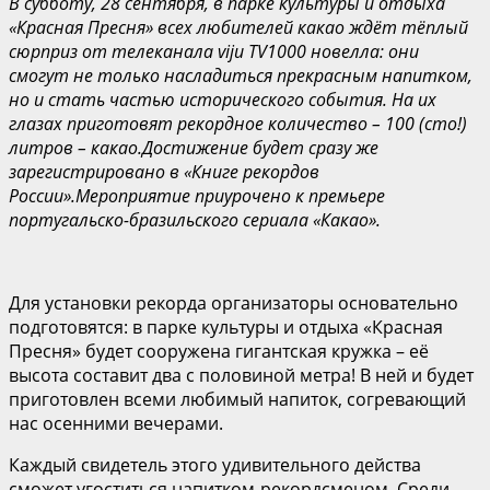
В субботу, 28 сентября, в парке культуры и отдыха
«Красная Пресня» всех любителей какао ждёт тёплый
сюрприз от телеканала viju TV1000 новелла: они
смогут не только насладиться прекрасным напитком,
но и
стать частью исторического события
. На их
глазах приготовят рекордное количество
– 100 (сто!)
литров –
какао.
Достижение будет сразу же
зарегистрировано в «Книге рекордов
России».
Мероприятие приурочено к премьере
португальско-бразильского сериала
«Какао».
Для установки рекорда организаторы основательно
подготовятся: в парке культуры и отдыха «Красная
Пресня» будет сооружена гигантская кружка – её
высота составит два с половиной метра! В ней и будет
приготовлен всеми любимый напиток, согревающий
нас осенними вечерами.
Каждый свидетель этого удивительного действа
сможет угоститься напитком-рекордсменом. Среди