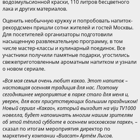
водоэмульсионной краски, 110 литров бесцветного
лака и других материалов.
Оценить необычную кружку и попробовать напиток-
рекордсмен пришли сотни жителей и гостей Москвы.
Для посетителей организаторы подготовили
насыщенную развлекательную программу, в том
числе мастер-классы и кулинарный поединок. Все
участники получили памятные подарки, угостились
свежеприготовленным ароматным напитком и узнали
о новом сериале.
«Вся моя семья очень любит какао. Этот напиток
–
настоящ
ая
осенн
яя
традици
я
для нас. Поэтому
сегодняшнее мероприятие в
парке стало для меня и,
уверен, для всех присутствующих
большим
праздником!
Н
овый сериал «Какао», который выходит на viju TV1000
новелла, будет напоминать многим
нашим зрителям
об этой тёплой субботе в осеннем московском парке»,
–
сказал по итогам мероприятия директор по
маркетингу
компании «Виасат» Артём Лысов.