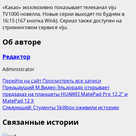
«Какао» эксклюзивно показывает телеканал viju
TV1000 новелла. Новые серии выходят по будням в
16:15 (167 кнопка Wink). Сериал также доступен на
стриминговом сервисе viju.
Об авторе
Редактор
Administrator
Перейти на сайт
Просмотреть все записи
Навигация
Предыдущий
М.Видео-Эльдорадо открывает
предзаказ на планшеты HUAWEI MatePad Pro 12,2” и
записи
MatePad 12 X
Следующий:
Студенты Skillbox оживили историю
Связанные истории