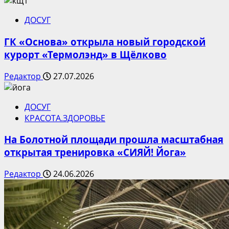
ДОСУГ
ГК «Основа» открыла новый городской
курорт «Термолэнд» в Щёлково
Редактор
27.07.2026
ДОСУГ
КРАСОТА.ЗДОРОВЬЕ
На Болотной площади прошла масштабная
открытая тренировка «СИЯЙ! Йога»
Редактор
24.06.2026