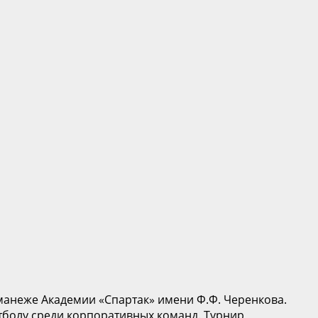
манеже Академии «Спартак» имени Ф.Ф. Черенкова.
тболу среди корпоративных команд. Турнир