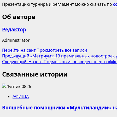
Презентацию турнира и регламент можно скачать по
с
Об авторе
Редактор
Administrator
Перейти на сайт
Просмотреть все записи
Навигация
Предыдущий
«Метриум»: 13 премиальных новостроек 
Следующий:
На юге Подмосковья возведен энергоэффе
записи
Связанные истории
АФИША
Волшебные помощники «Мультиландии» на 