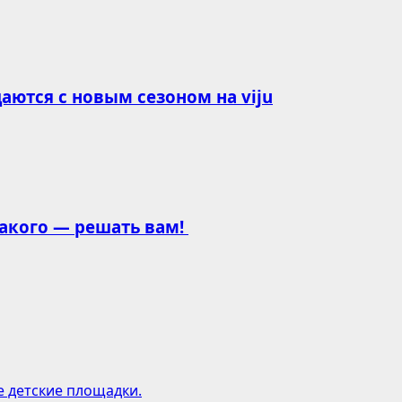
ются с новым сезоном на viju
какого — решать вам!
е детские площадки.