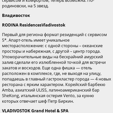
сервисом и комфортом, теперь возможна. По-
родиновски, на 5 звезд.
Владивосток
RODINA
Residences
Vladivostok
Первый для региона формат резиденций с сервисом
5*. Апарт-отель имеет уникальное
месторасположение: с одной стороны – океанские
просторы и набережная, с другой – центр города.
Упоморачительные виды на бескрайний амурский
залив сделали его излюбленной точкой для встречи
закатов и восходов. Еще одна фишка — отель
расположен в комплексе, где, не выходя на улицу,
попадаешь в главный гастрокластер города — 4 новых
ресторана с ярким характером. Корейский барбекю
Amba, азиатский ULISS, латиноамериканский бар
SheKong, итальянская остерия Vento, за кухню
которых отвечает шеф Петр Биркин.
VLADIVOSTOK Grand Hotel & SPA