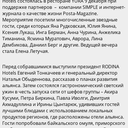
Hotels состоялась в ресторане YURA 9 декабря при
поддержке партнеров – компании SIMPLE и интернет-
журнала о качестве жизни Posta-Magazine.
Мероприятие посетили многочисленные звездные
гости, среди которых Яна Рудковская, Юлия Янина,
Ксения Лукаш, Инга Берман, Анна Чурина, Анжелика
Тиманина, Ясмина Муратович, Аврора, Лина
Дембикова, Даниил Берг и другие. Ведущей вечера
стала Елена Летучая.
Перед собравшимися выступили президент RODINA
Hotels Евгений Тонкачеев и генеральный директор
Наталья Обыденнова, рассказав о планах развития
альянса. Затем состоялся гастрономический светский
ужин в честь запуска сети от шефов группы – Акира
Кусуми, Петра Биркина, Павла Иволги, Дмитрия
Ахмадуллина и Ирины Цынтарюк, удививших гостей
лучшими блюдами с использованием локальных
продуктов регионов, где расположены отели альянса.
Гости попробовали байкальского омуля, приморского