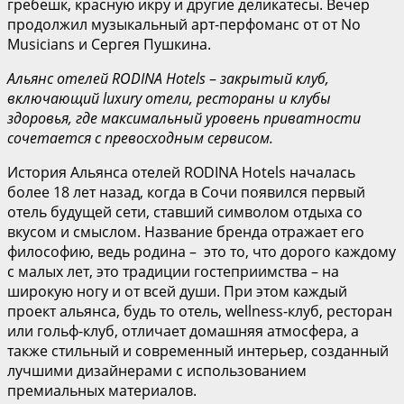
гребешк, красную икру и другие деликатесы. Вечер
продолжил музыкальный арт-перфоманс от от No
Musicians и Сергея Пушкина.
Альянс отелей RODINA Hotels
–
закрытый клуб,
включающий
luxury
отели, рестораны и клубы
здоровья, где максимальный уровень приватности
сочетается с превосходным сервисом.
История Альянса отелей RODINA Hotels началась
более 18 лет назад, когда в Сочи появился первый
отель будущей сети, ставший символом отдыха со
вкусом и смыслом. Название бренда отражает его
философию, ведь родина – это то, что дорого каждому
с малых лет, это традиции гостеприимства – на
широкую ногу и от всей души. При этом каждый
проект альянса, будь то отель, wellness-клуб, ресторан
или гольф-клуб, отличает домашняя атмосфера, а
также стильный и современный интерьер, созданный
лучшими дизайнерами с использованием
премиальных материалов.