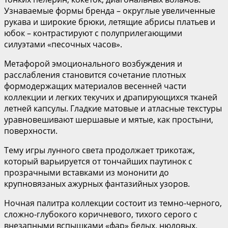
Узнаваемые формы бренда – округлые увеличенные
рукава и широкие брюки, летящие абрисы платьев и
юбок – контрастируют с полуприлегающими
силуэтами «песочных часов».
Метафорой эмоционального возбуждения и
расслабления становится сочетание плотных
формодержащих материалов весенней части
коллекции и легких текучих и драпирующихся тканей
летней капсулы. Гладкие матовые и атласные текстуры
уравновешивают шершавые и мятые, как простыни,
поверхности.
Тему игры лунного света продолжает трикотаж,
который варьируется от тончайших паутинок с
прозрачными вставками из мононити до
крупновязаных ажурных фантазийных узоров.
Ночная палитра коллекции состоит из темно-черного,
сложно-глубокого коричневого, тихого серого с
внезапными вспышками «фар» белых, нюдовых,