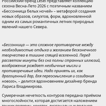
Российский бренд Lesel представляет коллекцию
сезона Весна-Лето 2026 с поэтичным названием
«Бессонница белых ночей» – метафорой создания
новых образов, силуэтов, форм, вдохновленной
одним из самых романтичных летних природных
явлений нашего Севера.
«
Бессонница — это сложное противоречие между
необходимостью отдыха и желанием бесконечного
творчества в тишине спящей вселенной. Перед
рассветом минуты без сна полны странных иллюзий,
воображение рождает необычные мысли и
противоречивые идеи. Надо принять их, как
драгоценный дар, для переосмысления и созидания
нового
», – делится вдохновением дизайнер бренда
Лариса Владимирова.
Сумеречная нечеткость контуров передана приёмом
многослойности, которая достигается наложением
тонких пелерин, кокеток, диагональных воланов.