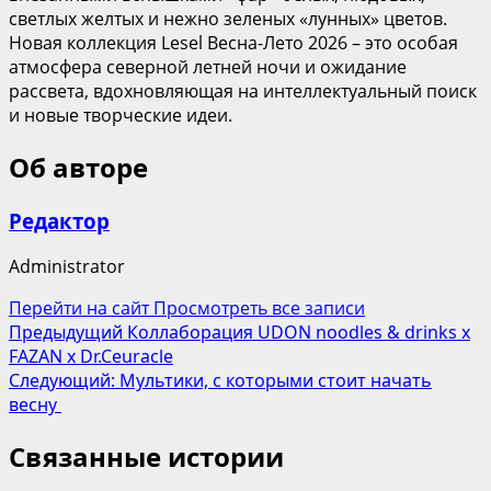
светлых желтых и нежно зеленых «лунных» цветов.
Новая коллекция Lesel Весна-Лето 2026 – это особая
атмосфера северной летней ночи и ожидание
рассвета, вдохновляющая на интеллектуальный поиск
и новые творческие идеи.
Об авторе
Редактор
Administrator
Перейти на сайт
Просмотреть все записи
Навигация
Предыдущий
Коллаборация UDON noodles & drinks x
FAZAN x Dr.Ceuracle
записи
Следующий:
Мультики, с которыми стоит начать
весну
Связанные истории