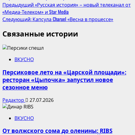
Навигация
Предыдущий
«Русская история» – новый телеканал от
«Медиа-Телеком» и Star Media
записи
Следующий:
Капсула Charuel «Весна в процессе»
Связанные истории
ВКУСНО
Персиковое лето на «Царской площади»:
ресторан «Цыпочка» запустил новое
сезонное меню
Редактор
27.07.2026
ВКУСНО
От волжского сома до оленины: RIBS