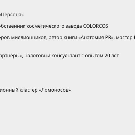
 «Персона»
собственник косметического завода COLORCOS
геров-миллионников, автор книги «Анатомия PR», масте
ртнеры», налоговый консультант с опытом 20 лет
ационный кластер «Ломоносов»