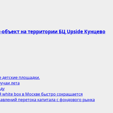
-объект на территории БЦ Upside Кунцево
е детские площадки.
учаи лета
оду
 white box в Москве быстро сокращается
авлений перетока капитала с фондового рынка