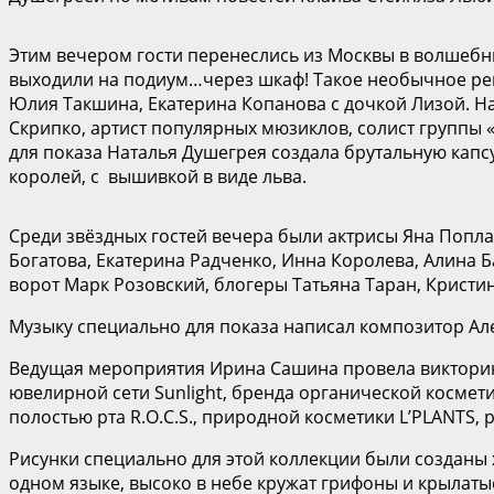
Этим вечером гости перенеслись из Москвы в волшебн
выходили на подиум…через шкаф! Такое необычное реш
Юлия Такшина, Екатерина Копанова с дочкой Лизой. На
Скрипко, артист популярных мюзиклов, солист группы 
для показа Наталья Душегрея создала брутальную кап
королей, с вышивкой в виде льва.
Среди звёздных гостей вечера были актрисы Яна Попла
Богатова, Екатерина Радченко, Инна Королева, Алина 
ворот Марк Розовский, блогеры Татьяна Таран, Кристи
Музыку специально для показа написал композитор Ал
Ведущая мероприятия Ирина Сашина провела викторину
ювелирной сети Sunlight, бренда органической космети
полостью рта R.O.C.S., природной косметики L’PLANTS,
Рисунки специально для этой коллекции были созданы 
одном языке, высоко в небе кружат грифоны и крылатые