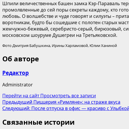
Шпили величественных башен замка Кэр-Параваль теря
промолвленные до сей поры секреты каждому, кто готов
любовь. О волшебстве и чуде говорят и силуэты – пр
воротникам, будто бы сошедшие с полотен старых маст
жемчужно-бежевый, серебристо-серый, бирюзовый, син
московском шоуруме Душегреи на Третьяковской.
Фото Дмитрия Бабушкина, Ирины Харламовой, Юлии Ханиной
Об авторе
Редактор
Administrator
Перейти на сайт
Просмотреть все записи
Навигация
Предыдущий
Пиццерия «Римляне»: на страже вкуса
Следующий:
После отпуска в офис — красиво с Улыбко
записи
Связанные истории