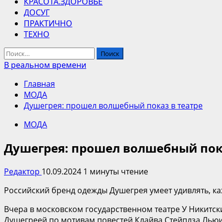
КРАСОТА.ЗДОРОВЬЕ
ДОСУГ
ПРАКТИЧНО
ТЕХНО
Найти:
В реальном времени
Главная
МОДА
Душегрея: прошел волшебный показ в театре
МОДА
Душегрея: прошел волшебный пока
Редактор
10.09.2024
1 минуты чтение
Российский бренд одежды Душегрея умеет удивлять, к
Вчера в московском государственном театре У Никитс
Душегреей по мотивам повестей Клайва Стейплза Льюи