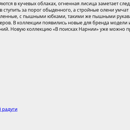
ются в кучевых облаках, огненная лисица заметает сле
 ступить за порог обыденного, а стройные олени умчат в
италенные, с пышными юбками, такими же пышными рука
еров. В коллекции появились новые для бренда модели и
ий. Новую коллекцию «В поисках Нарнии» уже можно пр
й радуги