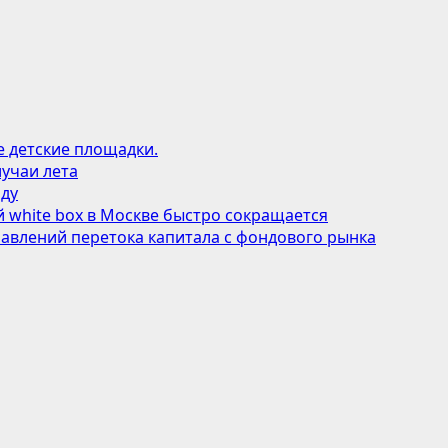
е детские площадки.
учаи лета
оду
 white box в Москве быстро сокращается
авлений перетока капитала с фондового рынка