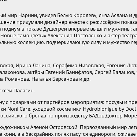
ый мир Нарнии, увидев Белую Королеву, льва Аслана и
ение придумали дизайнер вместе с режиссёром показа 
 подиум в показе Душегреи впервые вышли мужчины: акт
«Новые самоцветы» Александр Постоленко и актер театр
сульную коллекцию, подчеркивающую силу и мужество г
вская, Ирина Лачина, Серафима Низовская, Евгения Лют
Балахонова, актёры Евгений Банифатов, Сергей Балашов,
на Романова, Наталья Берсанова и др.
ексей Палагин.
 с подарками от партнёров мероприятия: посуды и пред
ки Noni Care, уходовой косметики Hydrobionigue by Doc
 российского бренда по производству БАДов Доктор Море
художником Аленой Островской. Первозданный мир леген
 кони, а в бескрайних полях пасутся единороги, оживае