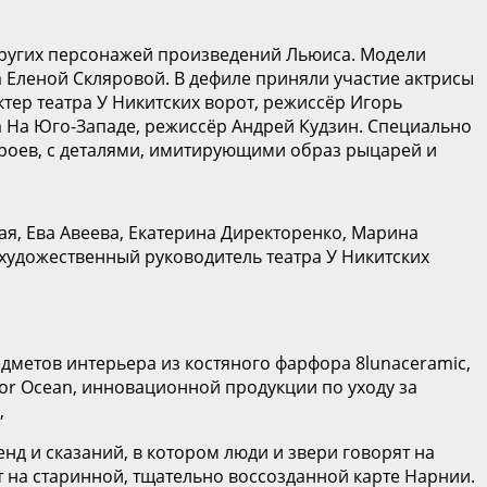
 других персонажей произведений Льюиса. Модели
Еленой Скляровой. В дефиле приняли участие актрисы
ер театра У Никитских ворот, режиссёр Игорь
а На Юго-Западе, режиссёр Андрей Кудзин. Специально
ероев, с деталями, имитирующими образ рыцарей и
ая, Ева Авеева, Екатерина Директоренко, Марина
 художественный руководитель театра У Никитских
метов интерьера из костяного фарфора 8lunaceramic,
tor Ocean, инновационной продукции по уходу за
,
д и сказаний, в котором люди и звери говорят на
т на старинной, тщательно воссозданной карте Нарнии.