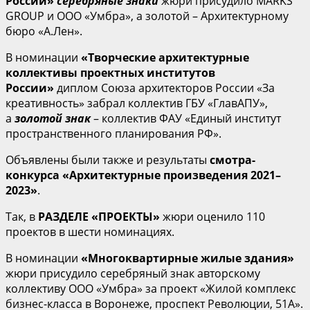
России»
серебряные знаки
жюри присудило MARKS
GROUP и ООО «Умбра», а золотой – Архитектурному
бюро «А.Лен».
В номинации
«Творческие архитектурные
коллективы проектных институтов
России»
диплом Союза архитекторов России «За
креативность» забрал коллектив ГБУ «ГлавАПУ»,
а
золотой знак
– коллектив ФАУ «Единый институт
пространственного планирования РФ».
Объявлены были также и результаты
смотра-
конкурса «Архитектурные произведения 2021–
2023»
.
Так, в
РАЗДЕЛЕ «ПРОЕКТЫ»
жюри оценило 110
проектов в шести номинациях.
В номинации
«Многоквартирные жилые здания»
жюри присудило серебряный знак авторскому
коллективу ООО «Умбра» за проект «Жилой комплекс
бизнес-класса в Воронеже, проспект Революции, 51А».