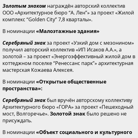
Золотым знаком
награждён авторский коллектив
ООО «Архитектурное бюро “А. Лен”» за проект «Жилой
комплекс “Golden City” 7,8 кварталы».
В номинации
«Малоэтажные здания»
Серебряный знак
за проект «Узкий дом с мезонином»
получил авторский коллектив «ИП Исаков А.А.», а
золотой – за проект «Энергоэффективный жилой дом в
коттеджном поселке “Ренессанс парк”» архитектурная
мастерская Кожаева Алексея.
В номинации
«Открытые общественные
пространства»:
Серебряный знак
был вручён авторскому коллективу
Архитектурного бюро «ГОРА» за проект «Пешеходный
мост, Волгоречье».
Золотой знак
было решено не
присуждать.
В номинации
«Объект социального и культурного