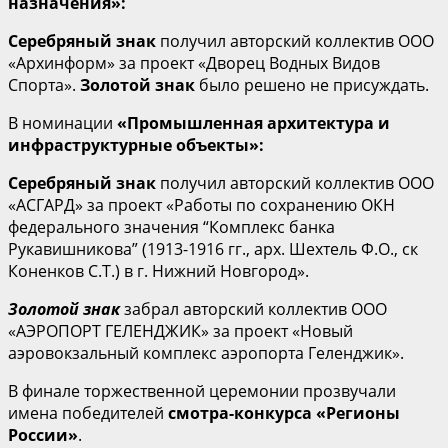
назначения»:
Серебряный знак
получил авторский коллектив ООО
«Архинформ» за проект «Дворец Водных Видов
Спорта».
Золотой знак
было решено не присуждать.
В номинации
«Промышленная архитектура и
инфраструктурные объекты»:
Серебряный знак
получил авторский коллектив ООО
«АСГАРД» за проект «Работы по сохранению ОКН
федерального значения “Комплекс банка
Рукавишникова” (1913-1916 гг., арх. Шехтель Ф.О., ск
Коненков С.Т.) в г. Нижний Новгород».
Золотой знак
забрал авторский коллектив ООО
«АЭРОПОРТ ГЕЛЕНДЖИК» за проект «Новый
аэровокзальный комплекс аэропорта Геленджик».
В финале торжественной церемонии прозвучали
имена победителей
смотра-конкурса «Регионы
России»
.