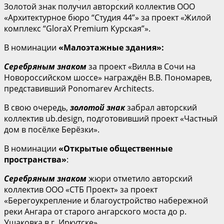
Золотой знак получил авторский коллектив ООО
«Архитектурное бюро “Студия 44”» за проект «Жилой
комплекс “GloraX Premium Курская”».
В номинации
«Малоэтажные здания»:
Серебряным знаком
за проект «Вилла в Сочи на
Новороссийском шоссе» награждён В.В. Пономарев,
представивший Ponomarev Architects.
В свою очередь,
золотой знак
забрал авторский
коллектив ub.design, подготовивший проект «Частный
дом в посёлке Берёзки».
В номинации
«Открытые общественные
пространства»
:
Серебряным знаком
жюри отметило авторский
коллектив ООО «СТБ Проект» за проект
«Берегоукрепление и благоустройство набережной
реки Ангара от старого ангарского моста до р.
Ушаковка в г. Иркутске».