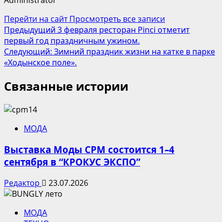
Administrator
Перейти на сайт
Просмотреть все записи
Навигация
Предыдущий
3 февраля ресторан Pinci отметит
первый год праздничным ужином.
записи
Следующий:
Зимний праздник жизни на катке в парке
«Ходынское поле».
Связанные истории
МОДА
Выставка Моды CPM состоится 1–4
сентября в “КРОКУС ЭКСПО”
Редактор
23.07.2026
МОДА