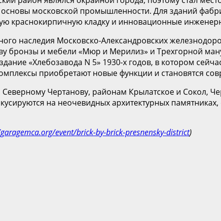
 основы московской промышленности. Для зданий фабри
ную краснокирпичную кладку и инновационные инженер
рного наследия Московско-Александровских железнодоро
ству бронзы и мебели «Мюр и Мерилиз» и Трехгорной м
дание «Хлебозавода N 5» 1930-х годов, в котором сейча
комплексы приобретают новые функции и становятся с
 Северному Чертанову, районам Крылатское и Сокол, Че
усируются на неочевидных архитектурных памятниках, с
/garagemca.org/event/brick-by-brick-presnensky-district
)