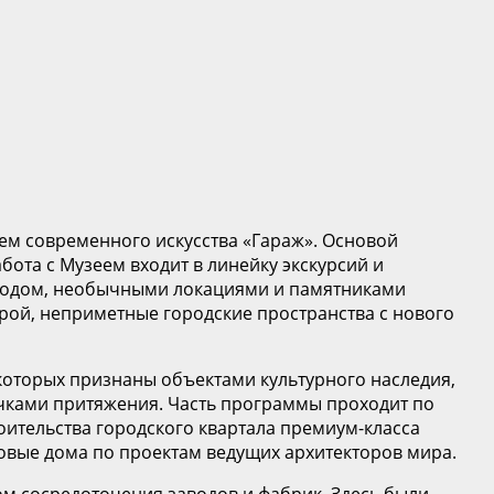
ем современного искусства «Гараж». Основой
бота с Музеем входит в линейку экскурсий и
ородом, необычными локациями и памятниками
рой, неприметные городские пространства с нового
которых признаны объектами культурного наследия,
чками притяжения. Часть программы проходит по
роительства городского квартала премиум-класса
новые дома по проектам ведущих архитекторов мира.
ом сосредоточения заводов и фабрик. Здесь были