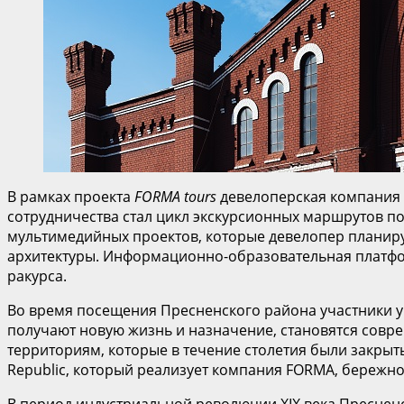
В рамках проекта
FORMA
tours
девелоперская компания 
сотрудничества стал цикл экскурсионных маршрутов по
мультимедийных проектов, которые девелопер планир
архитектуры. Информационно-образовательная плат
ракурса.
Во время посещения Пресненского района участники у
получают новую жизнь и назначение, становятся сов
территориям, которые в течение столетия были закрыты
Republic, который реализует компания FORMA, бережно
В период индустриальной революции ХIХ века Пресненс