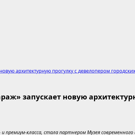
 новую архитектурную прогулку с девелопером городски
араж» запускает новую архитектур
 и премиу
м-класса, стала партнером Музея современного 