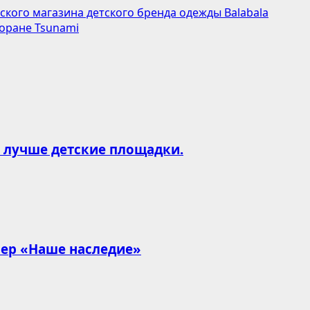
кого магазина детского бренда одежды Balabala
торане Tsunami
и лучше детские площадки.
чер «Наше наследие»