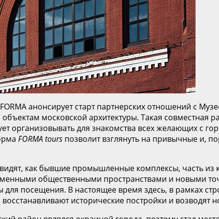
FORMA анонсирует старт партнерских отношений с Музе
 объектам московской архитектуры. Такая совместная ра
ует организовывать для знакомства всех желающих с г
форма
FORMA
tours
позволит взглянуть на привычные и, по
видят, как бывшие промышленные комплексы, часть из 
ременными общественными пространствами и новыми то
 для посещения. В настоящее время здесь, в рамках ст
 восстанавливают исторические постройки и возводят 
кий район являлся окраиной города, поэтому стал мест