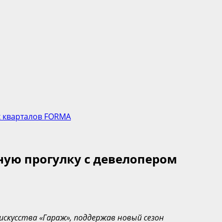
х кварталов FORMA
ную прогулку с девелопером
искусства «Гараж», поддержав новый сезон