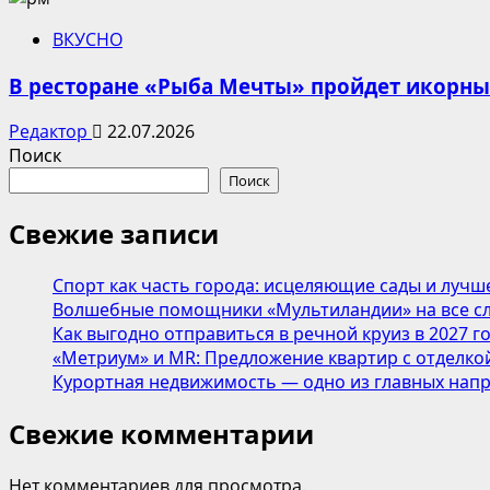
ВКУСНО
В ресторане «Рыба Мечты» пройдет икорн
Редактор
22.07.2026
Поиск
Поиск
Свежие записи
Спорт как часть города: исцеляющие сады и лучш
Волшебные помощники «Мультиландии» на все сл
Как выгодно отправиться в речной круиз в 2027 г
«Метриум» и MR: Предложение квартир с отделкой
Курортная недвижимость — одно из главных напр
Свежие комментарии
Нет комментариев для просмотра.