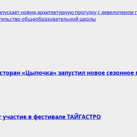
апускает новую архитектурную прогулку с девелопером
ительство общеобразовательной школы
есторан «Цыпочка» запустил новое сезонное
т участие в фестивале ТАЙГАСТРО