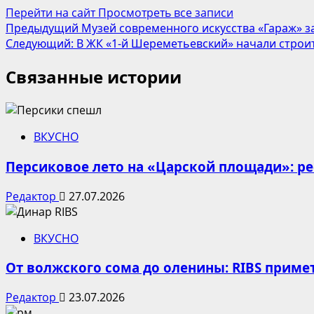
Перейти на сайт
Просмотреть все записи
Навигация
Предыдущий
Музей современного искусства «Гараж» з
Следующий:
В ЖК «1-й Шереметьевский» начали стро
записи
Связанные истории
ВКУСНО
Персиковое лето на «Царской площади»: р
Редактор
27.07.2026
ВКУСНО
От волжского сома до оленины: RIBS приме
Редактор
23.07.2026