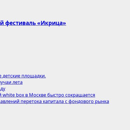
ый фестиваль «Икрица»
е детские площадки.
учаи лета
оду
 white box в Москве быстро сокращается
авлений перетока капитала с фондового рынка