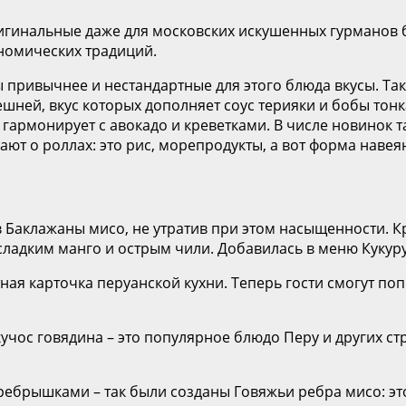
ригинальные даже для московских искушенных гурманов 
ономических традиций.
 привычнее и нестандартные для этого блюда вкусы. Так
ешней, вкус которых дополняет соус терияки и бобы тонк
гармонирует с авокадо и креветками. В числе новинок та
ают о роллах: это рис, морепродукты, а вот форма нав
 Баклажаны мисо, не утратив при этом насыщенности. К
сладким манго и острым чили. Добавилась в меню Кукур
ная карточка перуанской кухни. Теперь гости смогут по
учос говядина – это популярное блюдо Перу и других ст
ебрышками – так были созданы Говяжьи ребра мисо: эт