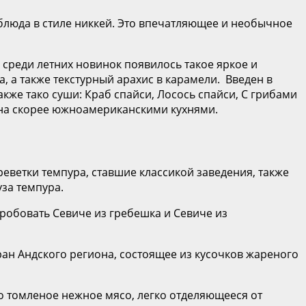
блюда в стиле никкей. Это впечатляющее и необычное
 среди летних новинок появилось такое яркое и
а, а также текстурный арахис в карамели. Введен в
кже тако суши: Краб спайси, Лосось спайси, С грибами
еяна скорее южноамериканскими кухнями.
реветки темпура, ставшие классикой заведения, также
уза темпура.
пробовать Севиче из гребешка и Севиче из
ран Андского региона, состоящее из кусочков жареного
о томленое нежное мясо, легко отделяющееся от